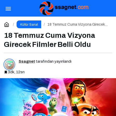
Bu Hafta Vizyona Girecek Filmler Belli Oldu:
Sinema Keyfi Paribu Cineverse’te Başlıyor!
Paylaş
Yorum Yap
18 Temmuz Cuma Vizyona Girecek
Kültür Sanat
Filmler Belli Oldu
18 Temmuz Cuma Vizyona
Girecek Filmler Belli Oldu
Ssagnet
tarafından yayınlandı
3dk, 12sn