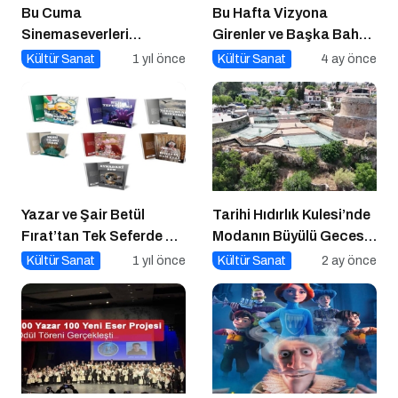
Bu Cuma
Bu Hafta Vizyona
Sinemaseverleri
Girenler ve Başka Bahar
Bekleyen Yepyeni Filmler!
Festivali!
Kültür Sanat
1 yıl önce
Kültür Sanat
4 ay önce
Yazar ve Şair Betül
Tarihi Hıdırlık Kulesi’nde
Fırat’tan Tek Seferde 7
Modanın Büyülü Gecesi:
Kitap Müjdesi
Cihan Nacar Defilesi
Kültür Sanat
1 yıl önce
Kültür Sanat
2 ay önce