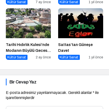
Girecek Filmler Belli
Kültür Sanat
7 ay önce
Kültür Sanat
1 yıl önce
Oldu
Tarihi Hıdırlık Kulesi’nde
Sattas’tan Güneşe
Modanın Büyülü Gecesi:
Davet
Cihan Nacar Defilesi
Kültür Sanat
2 ay önce
Kültür Sanat
1 yıl önce
Bir Cevap Yaz
E-posta adresiniz yayınlanmayacak.
Gerekli alanlar
*
ile
işaretlenmişlerdir