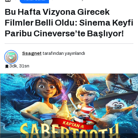
Oldu: Sinema Keyfi Paribu
Cineverse’te Başlıyor!
Bu Hafta Vizyona Girecek
Filmler Belli Oldu: Sinema Keyfi
Paribu Cineverse’te Başlıyor!
Ssagnet
tarafından yayınlandı
3dk, 31sn