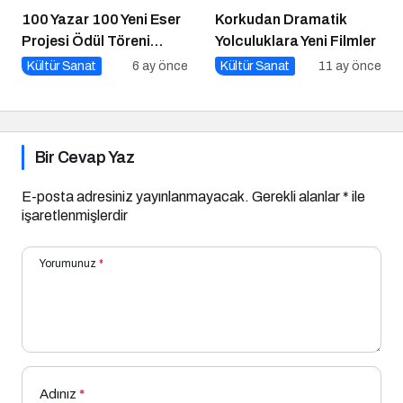
100 Yazar 100 Yeni Eser
Korkudan Dramatik
Projesi Ödül Töreni
Yolculuklara Yeni Filmler
Gerçekleşti
Kültür Sanat
6 ay önce
Kültür Sanat
11 ay önce
Bir Cevap Yaz
E-posta adresiniz yayınlanmayacak.
Gerekli alanlar
*
ile
işaretlenmişlerdir
Yorumunuz
*
Adınız
*