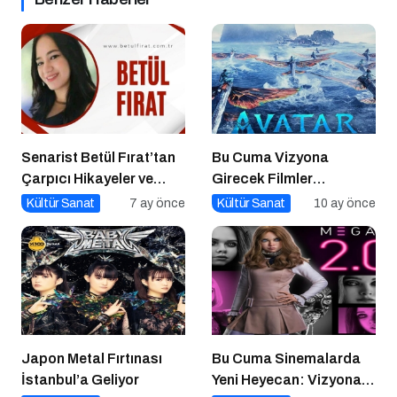
Senarist Betül Fırat’tan
Bu Cuma Vizyona
Çarpıcı Hikayeler ve
Girecek Filmler
Şarkılar
Açıklandı
Kültür Sanat
7 ay önce
Kültür Sanat
10 ay önce
Japon Metal Fırtınası
Bu Cuma Sinemalarda
İstanbul’a Geliyor
Yeni Heyecan: Vizyona