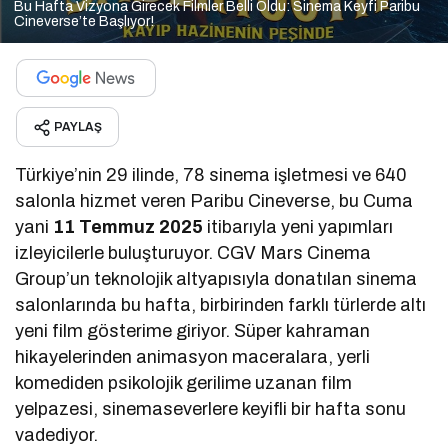
Bu Hafta Vizyona Girecek Filmler Belli Oldu: Sinema Keyfi Paribu
Cineverse’te Başlıyor!
PAYLAŞ
Türkiye’nin 29 ilinde, 78 sinema işletmesi ve 640
salonla hizmet veren Paribu Cineverse, bu Cuma
yani
11 Temmuz 2025
itibarıyla yeni yapımları
izleyicilerle buluşturuyor. CGV Mars Cinema
Group’un teknolojik altyapısıyla donatılan sinema
salonlarında bu hafta, birbirinden farklı türlerde altı
yeni film gösterime giriyor. Süper kahraman
hikayelerinden animasyon maceralara, yerli
komediden psikolojik gerilime uzanan film
yelpazesi, sinemaseverlere keyifli bir hafta sonu
vadediyor.