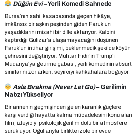
Düğün Evi
– Yerli Komedi Sahnede
Bursa’nın sahil kasabasında geçen hikâye,
imkânsız bir aşkın peşinden giden Faruk’un
yaşadıklarını mizahi bir dille aktarıyor. Kalbini
kaptırdığı Gülizar’a ulaşamayacağını düşünen
Faruk’un intihar girişimi, beklenmedik şekilde köyün
çehresini değiştiriyor. Muhtar Hıdır’ın Trump’ı
Mudanya’ya getirme çabası, yerli komedinin absürt
sınırlarını zorlarken, seyirciyi kahkahalara boğuyor.
Asla Bırakma (Never Let Go)
– Gerilimin
Nabzı Yükseliyor
Bir annenin geçmişinden gelen karanlık güçlere
karşı verdiği hayatta kalma mücadelesini konu alan
film, izleyiciyi psikolojik gerilim dolu bir atmosfere
sürüklüyor. Oğullarıyla birlikte izole bir evde