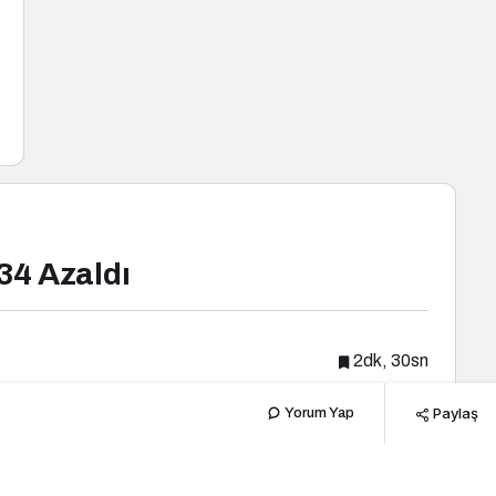
34 Azaldı
2dk, 30sn
Paylaş
Yorum Yap
Popüler Haberler
Yeni Haberler