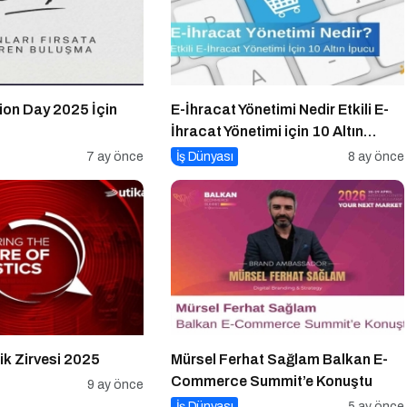
ion Day 2025 İçin
E-İhracat Yönetimi Nedir Etkili E-
İhracat Yönetimi için 10 Altın
İpucu
7 ay önce
İş Dünyası
8 ay önce
tik Zirvesi 2025
Mürsel Ferhat Sağlam Balkan E-
Commerce Summit’e Konuştu
9 ay önce
İş Dünyası
5 ay önce