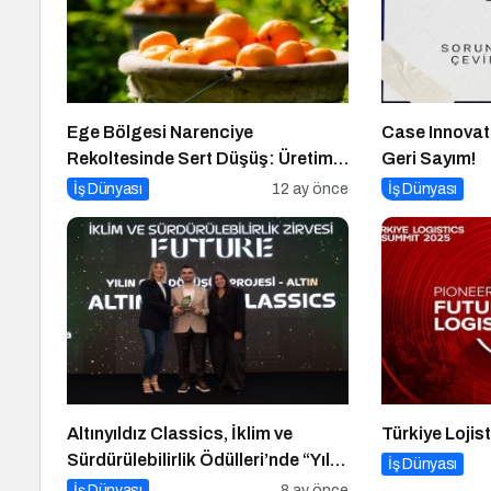
Ege Bölgesi Narenciye
Case Innovat
Rekoltesinde Sert Düşüş: Üretim
Geri Sayım!
Yüzde 34 Azaldı
İş Dünyası
12 ay önce
İş Dünyası
Altınyıldız Classics, İklim ve
Türkiye Lojis
Sürdürülebilirlik Ödülleri’nde “Yılın
İş Dünyası
Geri Dönüşüm Projesi”
İş Dünyası
8 ay önce