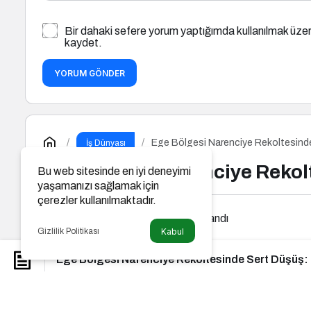
Bir dahaki sefere yorum yaptığımda kullanılmak üzer
kaydet.
YORUM GÖNDER
Ege Bölgesi Narenciye Rekoltesinde
İş Dünyası
Ege Bölgesi Narenciye Rekolt
Bu web sitesinde en iyi deneyimi
yaşamanızı sağlamak için
çerezler kullanılmaktadır.
Ssagnet
tarafından yayınlandı
Gizlilik Politikası
Kabul
Ege Bölgesi Narenciye Rekoltesinde Sert Düşüş: