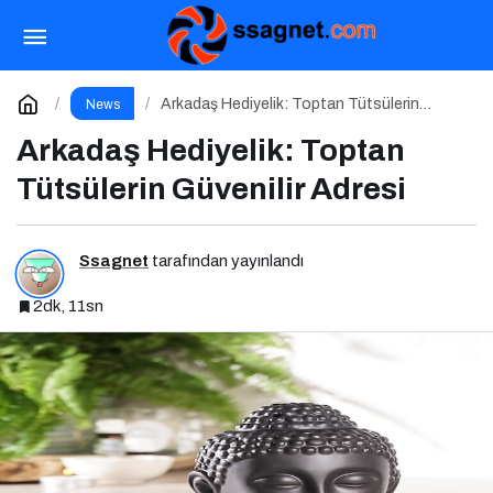
Mitr: Ruhunu Dinlendiren Sessiz Bir Dost
Paylaş
Yorum Yap
Arkadaş Hediyelik: Toptan Tütsülerin
News
Güvenilir Adresi
Arkadaş Hediyelik: Toptan
Tütsülerin Güvenilir Adresi
Ssagnet
tarafından yayınlandı
2dk, 11sn