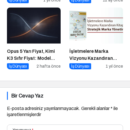
İş Dünyası
1 yıl önce
İş Dünyası
12 ay önce
Opus 5 Yarı Fiyat, Kimi
İşletmelere Marka
K3 Sıfır Fiyat: Model
Vizyonu Kazandıran
Artık Rekabet Avantajın
Kitap: Stratejik Marka
İş Dünyası
2 hafta önce
İş Dünyası
1 yıl önce
Değil
Yönetimi
Bir Cevap Yaz
E-posta adresiniz yayınlanmayacak.
Gerekli alanlar
*
ile
işaretlenmişlerdir
Yorumunuz
*