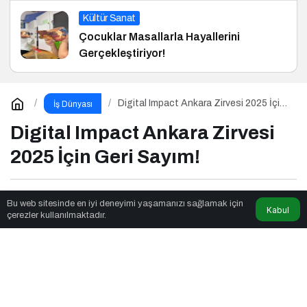
Kültür Sanat
Çocuklar Masallarla Hayallerini
Gerçekleştiriyor!
Digital Impact Ankara Zirvesi 2025 İçin
İş Dünyası
Geri Sayım!
Digital Impact Ankara Zirvesi
2025 İçin Geri Sayım!
Ssagnet
tarafından yayınlandı
Bu web sitesinde en iyi deneyimi yaşamanızı sağlamak için
Kabul
çerezler kullanılmaktadır.
2dk, 0sn