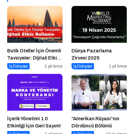
Butik Oteller İçin Önemli
Dünya Pazarlama
Tavsiyeler: Dijitali Etkin
Zirvesi 2025
Kullanın
İş Dünyası
1 yıl önce
İş Dünyası
1 yıl önce
İçerik Yönetimi 1.0
“Amerikan Rüyası”nın
Etkinliği İçin Geri Sayım!
Dördüncü Bölümü