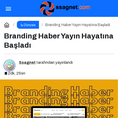
Digital Impact Ankara Zirvesi 2025 İçin Geri
Sayım!
Paylaş
Yorum Yap
Branding Haber Yayın Hayatına Başladı
İş Dünyası
Branding Haber Yayın Hayatına
Başladı
Ssagnet
tarafından yayınlandı
2dk, 25sn