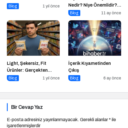
Nedir? Niye Önemlidir?
Blog
1 yıl önce
Kişisel Markalaşma
Blog
11 ay önce
Nasıl Uygulanır?
Light, Şekersiz, Fit
İçerik Kıyametinden
Ürünler: Gerçekten
Çıkış
Daha Sağlıklı mı?
Blog
1 yıl önce
Blog
6 ay önce
Bir Cevap Yaz
E-posta adresiniz yayınlanmayacak.
Gerekli alanlar
*
ile
işaretlenmişlerdir