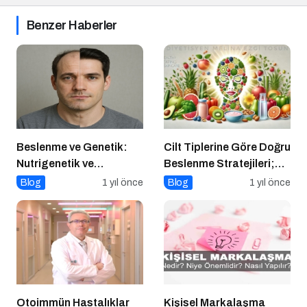
Benzer Haberler
Beslenme ve Genetik:
Cilt Tiplerine Göre Doğru
Nutrigenetik ve
Beslenme Stratejileri;
Nutrigenomik’in Rolü
Genç ve Parlak Cilt İçin
Blog
1 yıl önce
Blog
1 yıl önce
Doğru Besinler
Otoimmün Hastalıklar
Kişisel Markalaşma