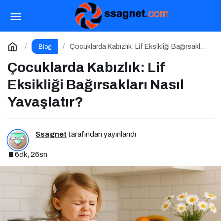
Çocuklarda Kabızlık: Lif Eksikliği Bağırsakları
Nasıl Yavaşlatır?
Yorum Yap
Çocuklarda Kabızlık: Lif Eksikliği Bağırsakları
Blog
Nasıl Yavaşlatır?
Çocuklarda Kabızlık: Lif
Eksikliği Bağırsakları Nasıl
Yavaşlatır?
Ssagnet
tarafından yayınlandı
6dk, 26sn