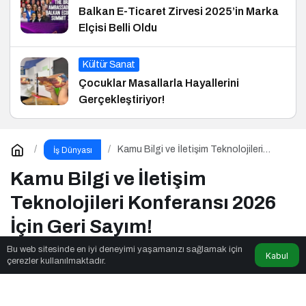
Balkan E-Ticaret Zirvesi 2025’in Marka
Elçisi Belli Oldu
Kültür Sanat
Çocuklar Masallarla Hayallerini
Gerçekleştiriyor!
Kamu Bilgi ve İletişim Teknolojileri
İş Dünyası
Konferansı 2026 İçin Geri Sayım!
Kamu Bilgi ve İletişim
Teknolojileri Konferansı 2026
İçin Geri Sayım!
Bu web sitesinde en iyi deneyimi yaşamanızı sağlamak için
Kabul
çerezler kullanılmaktadır.
Ssagnet
tarafından yayınlandı
2dk, 31sn