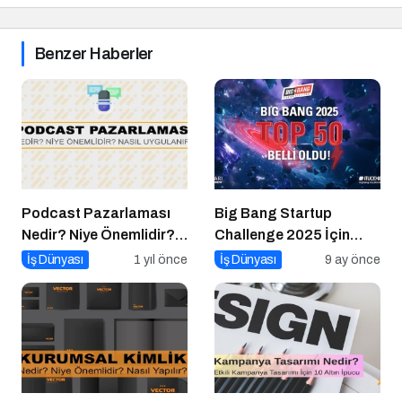
Benzer Haberler
Podcast Pazarlaması
Big Bang Startup
Nedir? Niye Önemlidir?
Challenge 2025 İçin
Podcast Pazarlaması
Geri Sayım Başladı
İş Dünyası
1 yıl önce
İş Dünyası
9 ay önce
Nasıl Yapılır?