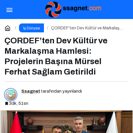
Kamu Bilgi ve İletişim Teknolojileri Konferansı
2026 İçin Geri Sayım!
Paylaş
Yorum Yap
ÇORDEF’ten Dev Kültür ve Markalaşma
İş Dünyası
Hamlesi: Projelerin Başına Mürsel
Ferhat Sağlam Getirildi
ÇORDEF’ten Dev Kültür ve
Markalaşma Hamlesi:
Projelerin Başına Mürsel
Ferhat Sağlam Getirildi
Ssagnet
tarafından yayınlandı
3dk, 51sn