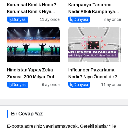
Kurumsal Kimlik Nedir?
Kampanya Tasarımı
Kurumsal Kimlik Niye
Nedir Etkili Kampanya
Önemlidir? Kurumsal
Tasarımı İçin 10 Altın
İş Dünyası
11 ay önce
İş Dünyası
8 ay önce
Kimlik Nasıl Yapılır?
Öneri
Hindistan Yapay Zeka
Infleuncer Pazarlama
Zirvesi, 200 Milyar Dolar
Nedir? Niye Önemlidir?
ve El Tutuşmayan İki
Influencer Pazarlama
İş Dünyası
6 ay önce
İş Dünyası
11 ay önce
CEO
Nasıl Yapılır?
Bir Cevap Yaz
E-posta adresiniz yayınlanmayacak.
Gerekli alanlar
*
ile