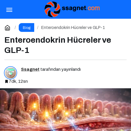
İçerik Kıyametinden Çıkış
Paylaş
Yorum Yap
Enteroendokrin Hücreler ve GLP-1
Blog
Enteroendokrin Hücreler ve
GLP-1
Ssagnet
tarafından yayınlandı
7dk, 12sn