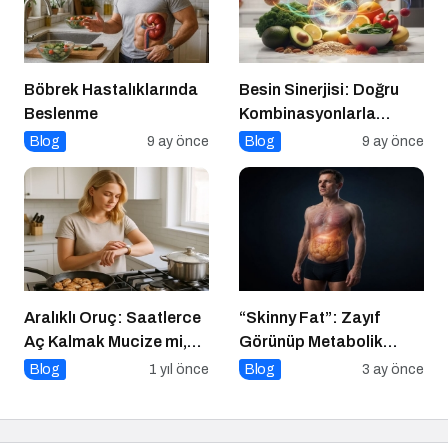
Böbrek Hastalıklarında
Besin Sinerjisi: Doğru
Beslenme
Kombinasyonlarla
Besinlerin Gücünü Artırın
Blog
9 ay önce
Blog
9 ay önce
Aralıklı Oruç: Saatlerce
“Skinny Fat”: Zayıf
Aç Kalmak Mucize mi,
Görünüp Metabolik
Geçici Bir Trend Mi?
Olarak Riskli Olmak
Blog
1 yıl önce
Blog
3 ay önce