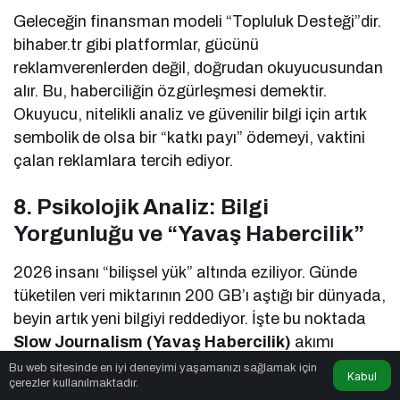
Geleceğin finansman modeli “Topluluk Desteği”dir.
bihaber.tr gibi platformlar, gücünü
reklamverenlerden değil, doğrudan okuyucusundan
alır. Bu, haberciliğin özgürleşmesi demektir.
Okuyucu, nitelikli analiz ve güvenilir bilgi için artık
sembolik de olsa bir “katkı payı” ödemeyi, vaktini
çalan reklamlara tercih ediyor.
8. Psikolojik Analiz: Bilgi
Yorgunluğu ve “Yavaş Habercilik”
2026 insanı “bilişsel yük” altında eziliyor. Günde
tüketilen veri miktarının 200 GB’ı aştığı bir dünyada,
beyin artık yeni bilgiyi reddediyor. İşte bu noktada
Slow Journalism (Yavaş Habercilik)
akımı
devreye giriyor.
Bu web sitesinde en iyi deneyimi yaşamanızı sağlamak için
Kabul
çerezler kullanılmaktadır.