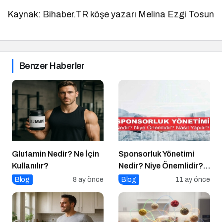
Kaynak: Bihaber.TR köşe yazarı Melina Ezgi Tosun
Benzer Haberler
Glutamin Nedir? Ne İçin
Sponsorluk Yönetimi
Kullanılır?
Nedir? Niye Önemlidir?
Nasıl Yapılır?
Blog
8 ay önce
Blog
11 ay önce