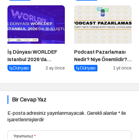
Podcast Serisi
İş Dünyası WORLDEF
Podcast Pazarlaması
Istanbul 2026’da
Nedir? Niye Önemlidir?
Buluştu
Podcast Pazarlaması
İş Dünyası
2 ay önce
İş Dünyası
1 yıl önce
Nasıl Yapılır?
Bir Cevap Yaz
E-posta adresiniz yayınlanmayacak.
Gerekli alanlar
*
ile
işaretlenmişlerdir
Yorumunuz
*