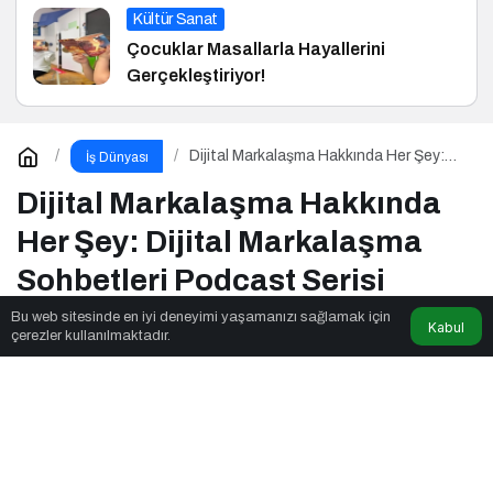
Kültür Sanat
Çocuklar Masallarla Hayallerini
Gerçekleştiriyor!
Dijital Markalaşma Hakkında Her Şey:
İş Dünyası
Dijital Markalaşma Sohbetleri Podcast
Serisi
Dijital Markalaşma Hakkında
Her Şey: Dijital Markalaşma
Sohbetleri Podcast Serisi
Bu web sitesinde en iyi deneyimi yaşamanızı sağlamak için
Kabul
çerezler kullanılmaktadır.
Ssagnet
tarafından yayınlandı
4dk, 8sn