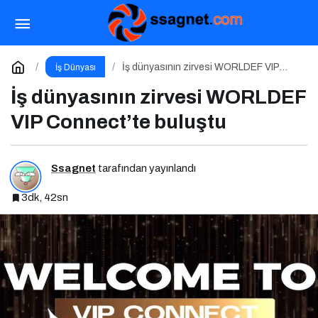
Dijital Markalaşma Hakkında Her Şey: Dijital
Markalaşma Sohbetleri Podcast Serisi
Paylaş
Yorum Yap
İş dünyasının zirvesi WORLDEF VIP
İş Dünyası
Connect’te buluştu
İş dünyasının zirvesi WORLDEF
VIP Connect’te buluştu
Ssagnet
tarafından yayınlandı
3dk, 42sn