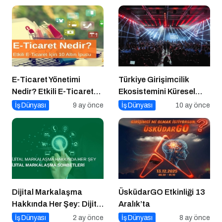
E-Ticaret Yönetimi
Türkiye Girişimcilik
Nedir? Etkili E-Ticaret
Ekosistemini Küresel
Yönetimi İçin 10 Altın
Sahneye Taşıyan
İş Dünyası
9 ay önce
İş Dünyası
10 ay önce
İpucu
Buluşma
Dijital Markalaşma
ÜsküdarGO Etkinliği 13
Hakkında Her Şey: Dijital
Aralık’ta
Markalaşma Sohbetleri
İş Dünyası
2 ay önce
İş Dünyası
8 ay önce