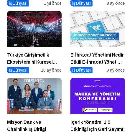
10 Altın Öneri
İş Dünyası
1 yıl önce
İş Dünyası
8 ay önce
Türkiye Girişimcilik
E-İhracat Yönetimi Nedir
Ekosistemini Küresel
Etkili E-İhracat Yönetimi
Sahneye Taşıyan
için 10 Altın İpucu
İş Dünyası
10 ay önce
İş Dünyası
9 ay önce
Buluşma
Misyon Bank ve
İçerik Yönetimi 1.0
Chainlink İş Birliği
Etkinliği İçin Geri Sayım!