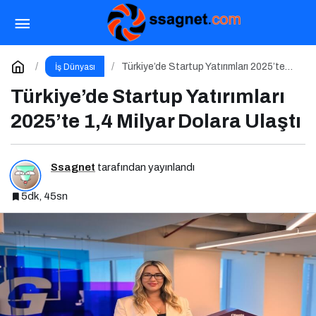
Hindistan Yapay Zeka Zirvesi, 200 Milyar Dolar
ve El Tutuşmayan İki CEO
Paylaş
Yorum Yap
Türkiye’de Startup Yatırımları 2025’te
İş Dünyası
1,4 Milyar Dolara Ulaştı
Türkiye’de Startup Yatırımları
2025’te 1,4 Milyar Dolara Ulaştı
Ssagnet
tarafından yayınlandı
5dk, 45sn