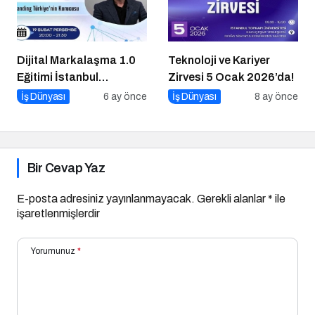
Dijital Markalaşma 1.0
Teknoloji ve Kariyer
Eğitimi İstanbul
Zirvesi 5 Ocak 2026’da!
Üniversitesi’nde
İş Dünyası
6 ay önce
İş Dünyası
8 ay önce
Gerçekleşti!
Bir Cevap Yaz
E-posta adresiniz yayınlanmayacak.
Gerekli alanlar
*
ile
işaretlenmişlerdir
Yorumunuz
*