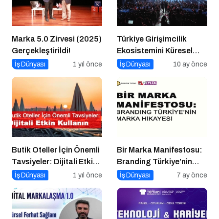
Marka 5.0 Zirvesi (2025)
Türkiye Girişimcilik
Gerçekleştirildi!
Ekosistemini Küresel
Sahneye Taşıyan
İş Dünyası
1 yıl önce
İş Dünyası
10 ay önce
Buluşma
Butik Oteller İçin Önemli
Bir Marka Manifestosu:
Tavsiyeler: Dijitali Etkin
Branding Türkiye’nin
Kullanın
Marka Hikayesi
İş Dünyası
1 yıl önce
İş Dünyası
7 ay önce