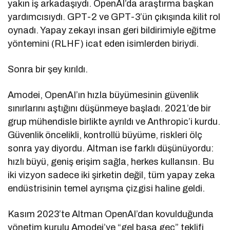
yakın iş arkadaşıydı. OpenAI’da araştırma başkan
yardımcısıydı. GPT-2 ve GPT-3’ün çıkışında kilit rol
oynadı. Yapay zekayı insan geri bildirimiyle eğitme
yöntemini (RLHF) icat eden isimlerden biriydi.
Sonra bir şey kırıldı.
Amodei, OpenAI’ın hızla büyümesinin güvenlik
sınırlarını aştığını düşünmeye başladı. 2021’de bir
grup mühendisle birlikte ayrıldı ve Anthropic’i kurdu.
Güvenlik öncelikli, kontrollü büyüme, riskleri ölç
sonra yay diyordu. Altman ise farklı düşünüyordu:
hızlı büyü, geniş erişim sağla, herkes kullansın. Bu
iki vizyon sadece iki şirketin değil, tüm yapay zeka
endüstrisinin temel ayrışma çizgisi haline geldi.
Kasım 2023’te Altman OpenAI’dan kovulduğunda
yönetim kurulu Amodei’ye “gel başa geç” teklifi