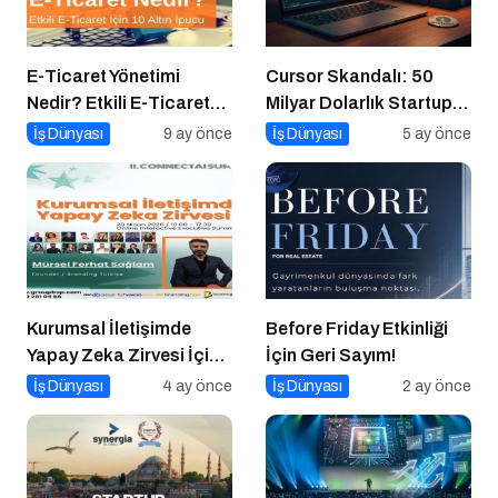
E-Ticaret Yönetimi
Cursor Skandalı: 50
Nedir? Etkili E-Ticaret
Milyar Dolarlık Startup
Yönetimi İçin 10 Altın
Açık Kaynağı Gizleyince
İş Dünyası
9 ay önce
İş Dünyası
5 ay önce
İpucu
Ne Oldu?
Kurumsal İletişimde
Before Friday Etkinliği
Yapay Zeka Zirvesi İçin
İçin Geri Sayım!
Geri Sayım!
İş Dünyası
4 ay önce
İş Dünyası
2 ay önce