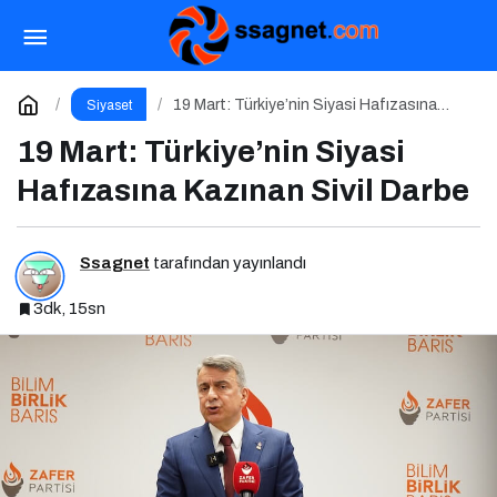
19 Mart: Türkiye’nin Siyasi Hafızasına Kazınan
Sivil Darbe
Yorum Yap
19 Mart: Türkiye’nin Siyasi Hafızasına
Siyaset
Kazınan Sivil Darbe
19 Mart: Türkiye’nin Siyasi
Hafızasına Kazınan Sivil Darbe
Ssagnet
tarafından yayınlandı
3dk, 15sn