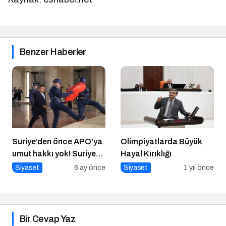
Benzer Haberler
Suriye’den önce APO’ya
Olimpiyatlarda Büyük
umut hakkı yok! Suriye
Hayal Kırıklığı
düzelmeden APO’ya
Siyaset
6 ay önce
Siyaset
1 yıl önce
umut hakkı yok!
Bir Cevap Yaz