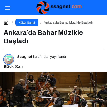
Bu Cuma Sinemaseverleri Bekleyen Yepyeni
Filmler!
Paylaş
Yorum Yap
Ankara’da Bahar Müzikle Başladı
Kültür Sanat
Ankara’da Bahar Müzikle
Başladı
Ssagnet
tarafından yayınlandı
2dk, 51sn