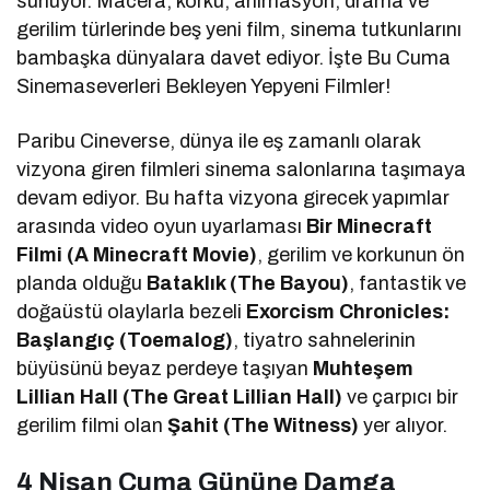
sunuyor. Macera, korku, animasyon, drama ve
gerilim türlerinde beş yeni film, sinema tutkunlarını
bambaşka dünyalara davet ediyor. İşte Bu Cuma
Sinemaseverleri Bekleyen Yepyeni Filmler!
Paribu Cineverse, dünya ile eş zamanlı olarak
vizyona giren filmleri sinema salonlarına taşımaya
devam ediyor. Bu hafta vizyona girecek yapımlar
arasında video oyun uyarlaması
Bir Minecraft
Filmi (A Minecraft Movie)
, gerilim ve korkunun ön
planda olduğu
Bataklık (The Bayou)
, fantastik ve
doğaüstü olaylarla bezeli
Exorcism Chronicles:
Başlangıç (Toemalog)
, tiyatro sahnelerinin
büyüsünü beyaz perdeye taşıyan
Muhteşem
Lillian Hall (The Great Lillian Hall)
ve çarpıcı bir
gerilim filmi olan
Şahit (The Witness)
yer alıyor.
4 Nisan Cuma Gününe Damga