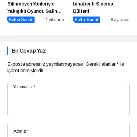
Bilinmeyen Yönleriyle
bihaber.tr Sinema
Yakışıklı Oyuncu Salih
Bülteni
GÜNEY ile Söyleşi
Kültür Sanat
1 yıl önce
Kültür Sanat
8 ay önce
Bir Cevap Yaz
E-posta adresiniz yayınlanmayacak.
Gerekli alanlar
*
ile
işaretlenmişlerdir
Yorumunuz
*
Adınız
*