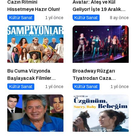
Cazın Ritmini
Avatar: Ateş ve Kül
Hissetmeye Hazır Olun!
Geliyor! İşte 19 Aralık
Vizyon Filmleri
Kültür Sanat
1 yıl önce
Kültür Sanat
8 ay önce
Bu Cuma Vizyonda
Broadway Rüzgarı
Başlayacak Filmler
Tiyatrodan Caza
Açıklandı
Dopdolu Bir Program
Kültür Sanat
1 yıl önce
Kültür Sanat
1 yıl önce