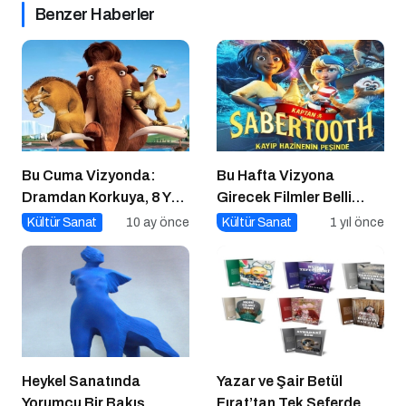
Benzer Haberler
Bu Cuma Vizyonda:
Bu Hafta Vizyona
Dramdan Korkuya, 8 Yeni
Girecek Filmler Belli
Film Sinemaseverlerle
Oldu: Sinema Keyfi
Kültür Sanat
10 ay önce
Kültür Sanat
1 yıl önce
Buluşuyor!
Paribu Cineverse’te
Başlıyor!
Heykel Sanatında
Yazar ve Şair Betül
Yorumcu Bir Bakış
Fırat’tan Tek Seferde 7