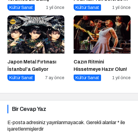
Kitap Müjdesi
Kültür Sanat
1 yıl önce
Kültür Sanat
1 yıl önce
Japon Metal Fırtınası
Cazın Ritmini
İstanbul’a Geliyor
Hissetmeye Hazır Olun!
Kültür Sanat
7 ay önce
Kültür Sanat
1 yıl önce
Bir Cevap Yaz
E-posta adresiniz yayınlanmayacak.
Gerekli alanlar
*
ile
işaretlenmişlerdir