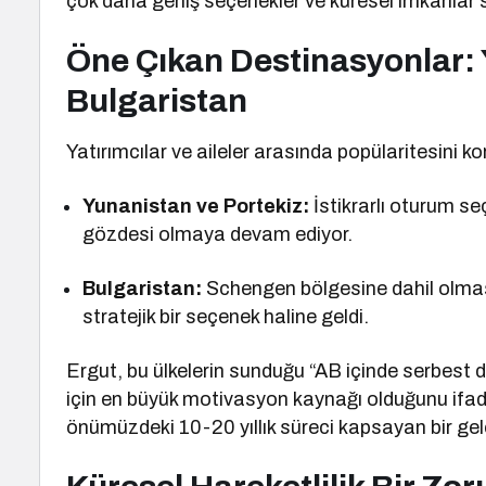
çok daha geniş seçenekler ve küresel imkanlar s
Öne Çıkan Destinasyonlar: 
Bulgaristan
Yatırımcılar ve aileler arasında popülaritesini kor
Yunanistan ve Portekiz:
İstikrarlı oturum se
gözdesi olmaya devam ediyor.
Bulgaristan:
Schengen bölgesine dahil olmasıyl
stratejik bir seçenek haline geldi.
Ergut, bu ülkelerin sunduğu “AB içinde serbest 
için en büyük motivasyon kaynağı olduğunu ifade
önümüzdeki 10-20 yıllık süreci kapsayan bir gel