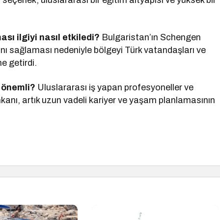
la seçenek, uluslararası bir eğitim altyapısı ve yüksek bir
ı ilgiyi nasıl etkiledi?
Bulgaristan’ın Schengen
anı sağlaması nedeniyle bölgeyi Türk vatandaşları ve
e getirdi.
r önemli?
Uluslararası iş yapan profesyoneller ve
imkanı, artık uzun vadeli kariyer ve yaşam planlamasının