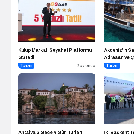
Kulüp Markalı Seyahat Platformu
Akdeniz’in Sa
GStatil
Adrasan ve Ç
Turizm
2 ay önce
Turizm
Antalya 3 Gece 4 Gün Turları
İki Başkent 