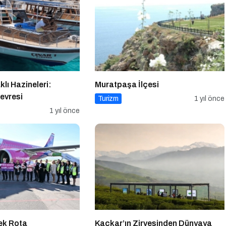
klı Hazineleri:
Muratpaşa İlçesi
evresi
Turizm
1 yıl önce
1 yıl önce
Tek Rota
Kaçkar’ın Zirvesinden Dünyaya