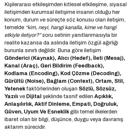
Kişilerarası etkileşimden kitlesel etkileşime, siyasal
iletişimden kurumsal iletişime insanın olduğu her
konum, durum ve süreçte söz konusu olan iletişim,
temelde
“kim, neyi, hangi kanalla, kime ve hangi
etkiyle iletiyor?”
soru setinin yanıtlanmasıyla bir
realite kazansa da aslında iletişim özgül ağırlığı
bununla sınırlı değildir. Buna göre iletişim
Gönderici (Kaynak), Alıcı (Hedef), İleti (Mesaj),
Kanal (Araç), Geri Bildirim (Feedback),
Kodlama (Encoding), Kod Çözme (Decoding),
Gürültü (Noise), Bağlam (Context), Ortam, Stil,
Yetenek
faktörlerinden oluşan
Sözlü, Sözsüz,
Yazılı
ve
Dijital
şeklinde tasnif edilen
Açıklık,
Anlaşılırlık, Aktif Dinleme, Empati, Doğruluk,
Güven, Uyum Ve Esneklik
gibi temel ilkelerden
ibaret olan bir bilgi, düşünce, duygu veya davranış
aktarım sürecidir.