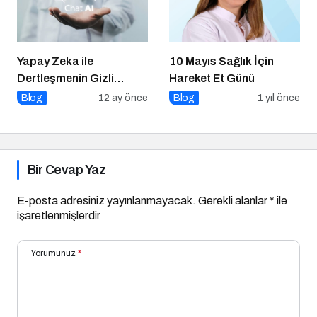
Yapay Zeka ile
10 Mayıs Sağlık İçin
Dertleşmenin Gizli
Hareket Et Günü
Tehlikeleri
Blog
12 ay önce
Blog
1 yıl önce
Bir Cevap Yaz
E-posta adresiniz yayınlanmayacak.
Gerekli alanlar
*
ile
işaretlenmişlerdir
Yorumunuz
*