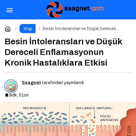
İletişim Yönetimi Olmadan İşletme Yönetimi
Olmaz
Paylaş
Yorum Yap
Besin İntoleransları ve Düşük Dereceli
Blog
Enflamasyonun Kronik Hastalıklara Etkisi
Besin İntoleransları ve Düşük
Dereceli Enflamasyonun
Kronik Hastalıklara Etkisi
Ssagnet
tarafından yayınlandı
9dk, 51sn