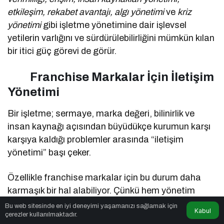
etkileşim, rekabet avantajı, algı yönetimi
ve
kriz
yönetimi
gibi işletme yönetimine dair işlevsel
yetilerin varlığını ve sürdürülebilirliğini mümkün kılan
bir itici güç görevi de görür.
Franchise Markalar İçin İletişim
Yönetimi
Bir işletme; sermaye, marka değeri, bilinirlik ve
insan kaynağı açısından büyüdükçe kurumun karşı
karşıya kaldığı problemler arasında “iletişim
yönetimi” başı çeker.
Özellikle franchise markalar için bu durum daha
karmaşık bir hal alabiliyor. Çünkü hem yönetim
birimi hem saha ekipleri için hem çağrı merkezi ve
Bu web sitesinde en iyi deneyimi yaşamanızı sağlamak için
Kabul
çerezler kullanılmaktadır.
hem de tüm bu kadroların kendi arasındaki