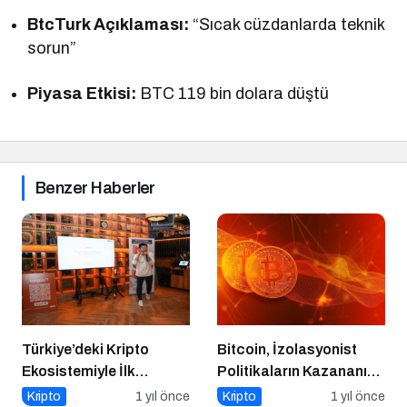
BtcTurk Açıklaması:
“Sıcak cüzdanlarda teknik
sorun”
Piyasa Etkisi:
BTC 119 bin dolara düştü
Benzer Haberler
Türkiye’deki Kripto
Bitcoin, İzolasyonist
Ekosistemiyle İlk
Politikaların Kazananı
Buluşma
Olabilir
Kripto
1 yıl önce
Kripto
1 yıl önce