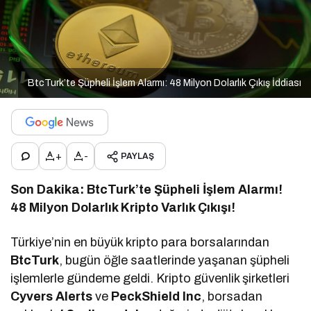
BtcTurk’te Şüpheli İşlem Alarmı: 48 Milyon Dolarlık Çıkış İddiası
+
-
PAYLAŞ
Son Dakika: BtcTurk’te Şüpheli İşlem Alarmı!
48 Milyon Dolarlık Kripto Varlık Çıkışı!
Türkiye’nin en büyük kripto para borsalarından
BtcTurk
, bugün öğle saatlerinde yaşanan şüpheli
işlemlerle gündeme geldi. Kripto güvenlik şirketleri
Cyvers Alerts
ve
PeckShield Inc
, borsadan