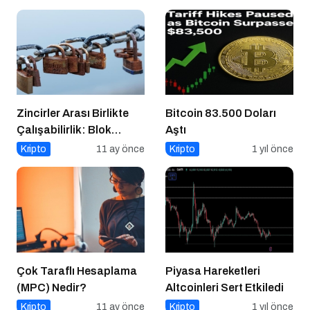
Zincirler Arası Birlikte
Bitcoin 83.500 Doları
Çalışabilirlik: Blok
Aştı
Zincirlerin Geleceği
Kripto
11 ay önce
Kripto
1 yıl önce
Çok Taraflı Hesaplama
Piyasa Hareketleri
(MPC) Nedir?
Altcoinleri Sert Etkiledi
Kripto
11 ay önce
Kripto
1 yıl önce