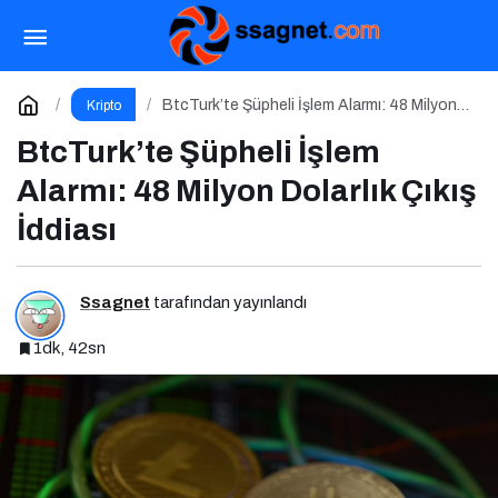
Bitcoin 83.500 Doları Aştı
Paylaş
Yorum Yap
BtcTurk’te Şüpheli İşlem Alarmı: 48 Milyon
Kripto
Dolarlık Çıkış İddiası
BtcTurk’te Şüpheli İşlem
Alarmı: 48 Milyon Dolarlık Çıkış
İddiası
Ssagnet
tarafından yayınlandı
1dk, 42sn