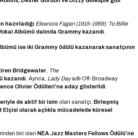
ollins, Dexter Gordon ve Dizzy Gillespie gibi
en hazırladığı
Eleanora Fagan (1915-1959): To Billie
 Vokal Albümü dalında Grammy kazandı
.
” albümü ise iki Grammy ödülü kazanarak sanatçının
iren Bridgewater
,
The
ü kazandı
. Ayrıca,
Lady Day
adlı Off-Broadway
rence Olivier Ödülleri’ne aday gösterildi
.
riyle de aktif bir isim
olan sanatçı,
Birleşmiş
et Elçisi olarak açlıkla mücadelede küresel
rinden biri olan
NEA Jazz Masters Fellows Ödülü’ne