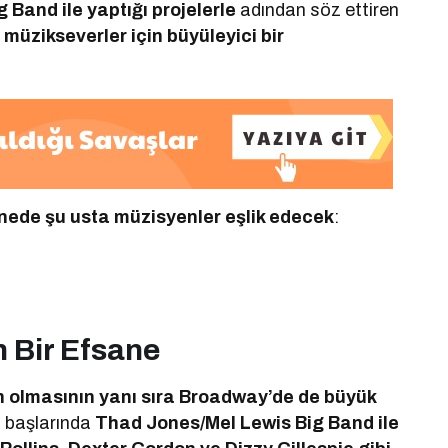
g Band ile yaptığı projelerle
adından söz ettiren
müzikseverler için büyüleyici bir
nede şu usta müzisyenler eşlik edecek
:
n Bir Efsane
n olmasının yanı sıra Broadway’de de büyük
in başlarında
Thad Jones/Mel Lewis Big Band ile