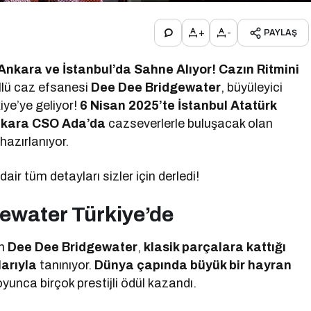
+
-
PAYLAŞ
nkara ve İstanbul’da Sahne Alıyor! Cazın Ritmini
lü caz efsanesi
Dee Dee Bridgewater
, büyüleyici
iye’ye geliyor!
6 Nisan 2025’te İstanbul Atatürk
Ankara CSO Ada’da
cazseverlerle buluşacak olan
hazırlanıyor.
dair tüm detayları sizler için derledi!
ewater Türkiye’de
an
Dee Dee Bridgewater
,
klasik parçalara kattığı
arıyla
tanınıyor.
Dünya çapında büyük bir hayran
boyunca birçok prestijli ödül kazandı.