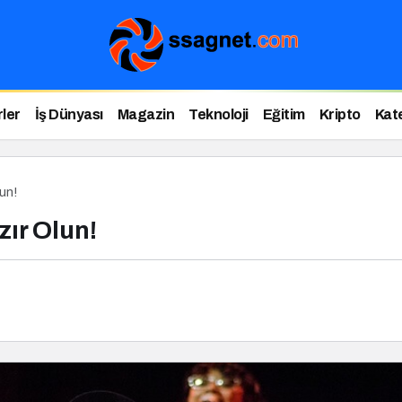
ler
İş Dünyası
Magazin
Teknoloji
Eğitim
Kripto
Kat
un!
ır Olun!