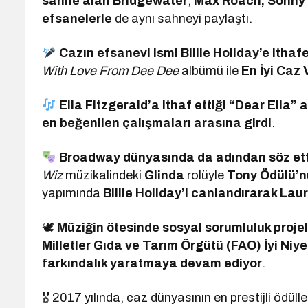
sahne alan Bridgewater
,
Max Roach, Sonny R
efsanelerle
de aynı sahneyi paylaştı.
Cazın efsanevi ismi Billie Holiday’e ithaf
With Love From Dee Dee
albümü ile
En İyi Caz
Ella Fitzgerald’a ithaf ettiği “Dear Ella
en beğenilen çalışmaları arasına girdi
.
Broadway dünyasında da adından söz ett
Wiz
müzikalindeki
Glinda
rolüyle
Tony Ödülü’n
yapımında
Billie Holiday’i canlandırarak Lau
🕊
Müziğin ötesinde sosyal sorumluluk projele
Milletler Gıda ve Tarım Örgütü (FAO) İyi Niy
farkındalık yaratmaya devam ediyor
.
🎖 2017 yılında, caz dünyasının en prestijli ödülle