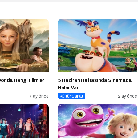
onda Hangi Filmler
5 Haziran Haftasında Sinemada
Neler Var
7 ay önce
Kültür Sanat
2 ay önce