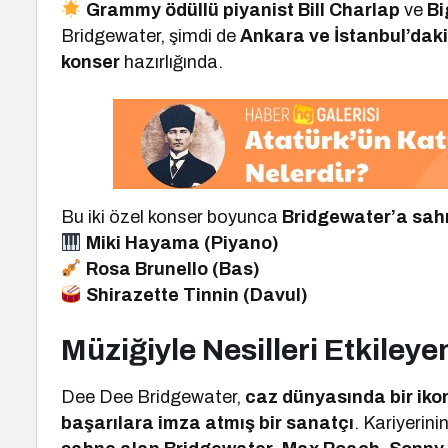
Grammy ödüllü piyanist Bill Charlap
ve
Bi
Bridgewater, şimdi de
Ankara ve İstanbul’daki 
konser
hazırlığında.
Bu iki özel konser boyunca
Bridgewater’a sah
Miki Hayama (Piyano)
Rosa Brunello (Bas)
Shirazette Tinnin (Davul)
Müziğiyle Nesilleri Etkileye
Dee Dee Bridgewater,
caz dünyasında bir iko
başarılara imza atmış bir sanatçı
. Kariyerin