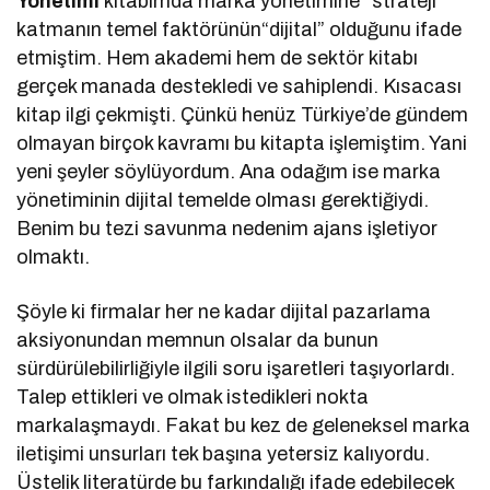
Yönetimi
kitabımda marka yönetimine “strateji”
katmanın temel faktörünün“dijital” olduğunu ifade
etmiştim. Hem akademi hem de sektör kitabı
gerçek manada destekledi ve sahiplendi. Kısacası
kitap ilgi çekmişti. Çünkü henüz Türkiye’de gündem
olmayan birçok kavramı bu kitapta işlemiştim. Yani
yeni şeyler söylüyordum. Ana odağım ise marka
yönetiminin dijital temelde olması gerektiğiydi.
Benim bu tezi savunma nedenim ajans işletiyor
olmaktı.
Şöyle ki firmalar her ne kadar dijital pazarlama
aksiyonundan memnun olsalar da bunun
sürdürülebilirliğiyle ilgili soru işaretleri taşıyorlardı.
Talep ettikleri ve olmak istedikleri nokta
markalaşmaydı. Fakat bu kez de geleneksel marka
iletişimi unsurları tek başına yetersiz kalıyordu.
Üstelik literatürde bu farkındalığı ifade edebilecek