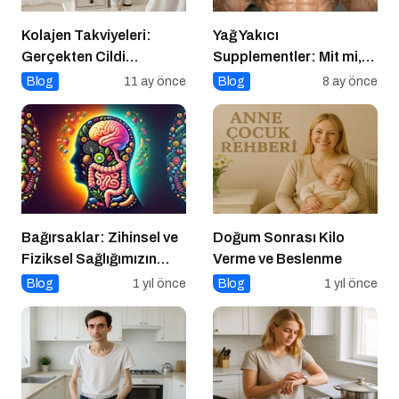
Kolajen Takviyeleri:
Yağ Yakıcı
Gerçekten Cildi
Supplementler: Mit mi,
Gençleştiriyor mu?
Gerçek mi?
Blog
11 ay önce
Blog
8 ay önce
Bağırsaklar: Zihinsel ve
Doğum Sonrası Kilo
Fiziksel Sağlığımızın
Verme ve Beslenme
Gizli Yöneticisi!
Blog
1 yıl önce
Blog
1 yıl önce