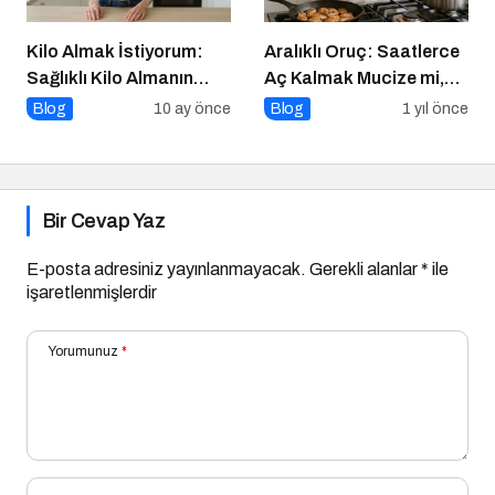
Kilo Almak İstiyorum:
Aralıklı Oruç: Saatlerce
Sağlıklı Kilo Almanın
Aç Kalmak Mucize mi,
Yolları
Geçici Bir Trend Mi?
Blog
10 ay önce
Blog
1 yıl önce
Bir Cevap Yaz
E-posta adresiniz yayınlanmayacak.
Gerekli alanlar
*
ile
işaretlenmişlerdir
Yorumunuz
*