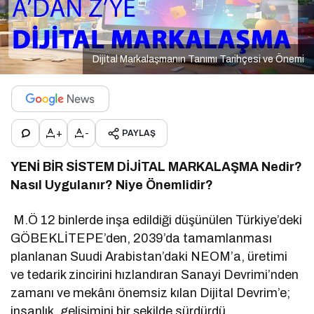
Dijital Markalaşmanın Tanımı Tarihçesi ve Önemi
+
-
PAYLAŞ
YENİ BİR SİSTEM
DİJİTAL MARKALAŞMA
Nedir?
Nasıl Uygulanır? Niye Önemlidir?
M.Ö 12 binlerde inşa edildiği düşünülen Türkiye’deki
GÖBEKLİTEPE’den, 2039’da tamamlanması
planlanan Suudi Arabistan’daki NEOM’a, üretimi
ve tedarik zincirini hızlandıran Sanayi Devrimi’nden
zamanı ve mekânı önemsiz kılan Dijital Devrim’e;
insanlık, gelişimini bir şekilde sürdürdü.