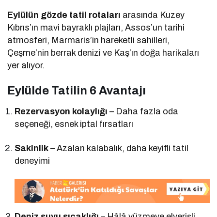
Eylülün gözde tatil rotaları
arasında Kuzey
Kıbrıs’ın mavi bayraklı plajları, Assos’un tarihi
atmosferi, Marmaris’in hareketli sahilleri,
Çeşme’nin berrak denizi ve Kaş’ın doğa harikaları
yer alıyor.
Eylülde Tatilin 6 Avantajı
Rezervasyon kolaylığı
– Daha fazla oda
seçeneği, esnek iptal fırsatları
Sakinlik
– Azalan kalabalık, daha keyifli tatil
deneyimi
Deniz suyu sıcaklığı
– Hâlâ yüzmeye elverişli