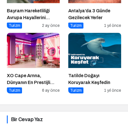
Bayram Hareketliliği
Antalya’da 3 Günde
Avrupa Hayallerini
Gezilecek Yerler
Tetikledi
Turizm
2 ay önce
Turizm
1 yıl önce
XO Cape Arnna,
Tatilde Doğayı
Dünyanın En Prestijli
Koruyarak Keşfedin
Seyahat Yayınlarında
Turizm
6 ay önce
Turizm
1 yıl önce
Conde Nast Traveller
Editoryal Seçkisinde
Türkiye’den Listelenen
Tek Otel Olarak Öne
Bir Cevap Yaz
Çıktı