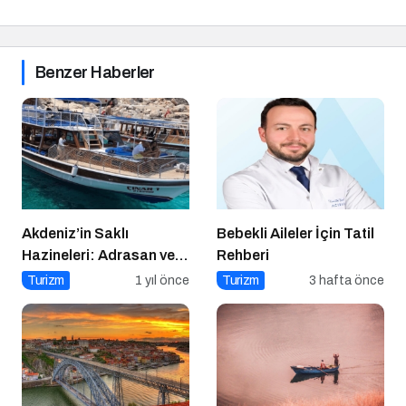
Benzer Haberler
Akdeniz’in Saklı
Bebekli Aileler İçin Tatil
Hazineleri: Adrasan ve
Rehberi
Çevresi
Turizm
1 yıl önce
Turizm
3 hafta önce