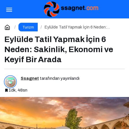
Çocuklara Özel Uçuş Keyfi
Paylaş
Yorum Yap
Eylülde Tatil Yapmak İçin 6 Neden:
Turizm
Sakinlik, Ekonomi ve Keyif Bir Arada
Eylülde Tatil Yapmak İçin 6
Neden: Sakinlik, Ekonomi ve
Keyif Bir Arada
Ssagnet
tarafından yayınlandı
1dk, 48sn