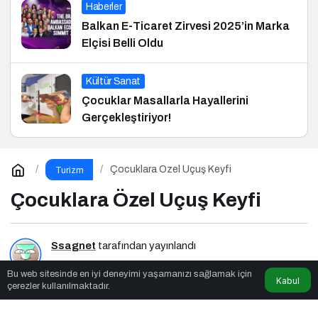
Haberler
Balkan E-Ticaret Zirvesi 2025’in Marka
Elçisi Belli Oldu
Kültür Sanat
Çocuklar Masallarla Hayallerini
Gerçekleştiriyor!
Çocuklara Özel Uçuş Keyfi
Turizm
Çocuklara Özel Uçuş Keyfi
Ssagnet
tarafından yayınlandı
Bu web sitesinde en iyi deneyimi yaşamanızı sağlamak için
3dk, 51sn
Kabul
çerezler kullanılmaktadır.