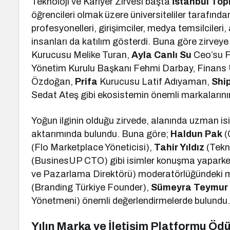
Teknoloji ve Kariyer Zirvesi başta
İstanbul Top
öğrencileri olmak üzere üniversiteliler tarafından
profesyonelleri, girişimciler, medya temsilcileri, 
insanları da katılım gösterdi. Buna göre zirvey
Kurucusu Melike Turan,
Ayla Canlı Su
Ceo’su F
Yönetim Kurulu Başkanı Fehmi Darbay, Finan
Özdoğan,
Prifa
Kurucusu Latif Adıyaman,
Shi
Sedat Ateş gibi ekosistemin önemli markalarının 
Yoğun ilginin olduğu zirvede, alanında uzman isi
aktarımında bulundu. Buna göre;
Haldun Pak
(
(Flo Marketplace Yöneticisi),
Tahir Yıldız
(Tekn
(BusinesUP CTO) gibi isimler konuşma yapark
ve Pazarlama Direktörü) moderatörlüğündeki 
(Branding Türkiye Founder),
Sümeyra Teymu
Yönetmeni) önemli değerlendirmelerde bulundu
Yılın Marka ve İletişim Platformu Öd