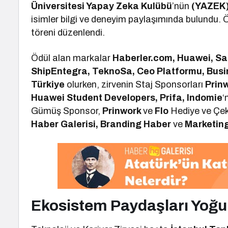
Üniversitesi Yapay Zeka Kulübü
’nün
(YAZEK
isimler bilgi ve deneyim paylaşımında bulundu. 
töreni düzenlendi.
Ödül alan markalar
Haberler.com, Huawei, Sa
ShipEntegra, TeknoSa, Ceo Platformu, Busine
Türkiye
olurken, zirvenin Staj Sponsorları
Prin
Huawei Student Developers, Prifa, Indomie
‘
Gümüş Sponsor,
Prinwork
ve
Flo
Hediye ve Çek
Haber Galerisi, Branding Haber
ve
Marketin
Ekosistem Paydaşları Yoğun