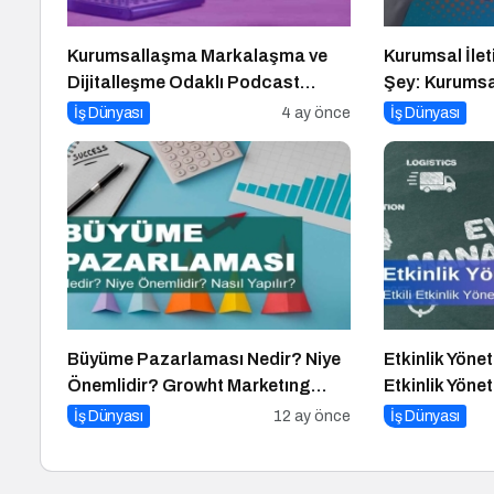
Kurumsallaşma Markalaşma ve
Kurumsal İle
Dijitalleşme Odaklı Podcast
Şey: Kurumsal
Serisi: Hani Kurumsaldık
Podcast Seri
İş Dünyası
4 ay önce
İş Dünyası
Büyüme Pazarlaması Nedir? Niye
Etkinlik Yönet
Önemlidir? Growht Marketıng
Etkinlik Yönet
Nasıl Yapılır?
İpucu
İş Dünyası
12 ay önce
İş Dünyası