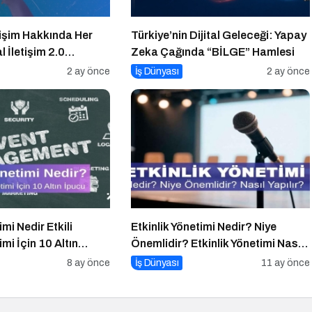
tişim Hakkında Her
Türkiye’nin Dijital Geleceği: Yapay
 İletişim 2.0
Zeka Çağında “BİLGE” Hamlesi
si
2 ay önce
İş Dünyası
2 ay önce
imi Nedir Etkili
Etkinlik Yönetimi Nedir? Niye
imi İçin 10 Altın
Önemlidir? Etkinlik Yönetimi Nasıl
Yapılır?
8 ay önce
İş Dünyası
11 ay önce