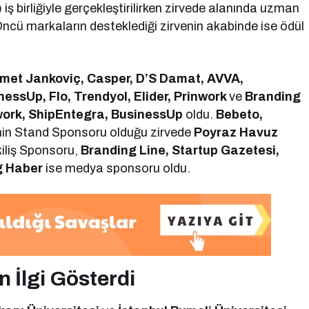
)
iş birliğiyle gerçekleştirilirken zirvede alanında uzman
Öncü markaların desteklediği zirvenin akabinde ise ödül
met Jankoviç, Casper, D’S Damat, AVVA,
ssUp, Flo, Trendyol, Elider, Prinwork
ve
Branding
work, ShipEntegra, BusinessUp
oldu.
Bebeto,
nin Stand Sponsoru olduğu zirvede
Poyraz Havuz
iliş Sponsoru,
Branding Line, Startup Gazetesi,
g Haber
ise medya sponsoru oldu.
 İlgi Gösterdi