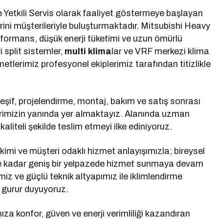
e Yetkili Servis olarak faaliyet göstermeye başlayan
rini müşterileriyle buluşturmaktadır. Mitsubishi Heavy
ormans, düşük enerji tüketimi ve uzun ömürlü
i split sistemler,
multi klima
lar ve VRF merkezi klima
etlerimiz profesyonel ekiplerimiz tarafından titizlikle
keşif, projelendirme, montaj, bakım ve satış sonrası
erimizin yanında yer almaktayız. Alanında uzman
aliteli şekilde teslim etmeyi ilke ediniyoruz.
kimi ve müşteri odaklı hizmet anlayışımızla; bireysel
ere kadar geniş bir yelpazede hizmet sunmaya devam
imiz ve güçlü teknik altyapımız ile iklimlendirme
 gurur duyuyoruz.
za konfor, güven ve enerji verimliliği kazandıran