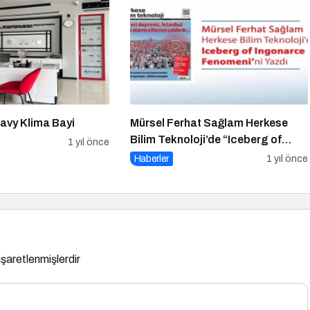
eavy Klima Bayi
Mürsel Ferhat Sağlam Herkese
Bilim Teknoloji’de “Iceberg of
1 yıl önce
Ingonarce Fenomeni”ni Yazdı
Haberler
1 yıl önce
 işaretlenmişlerdir