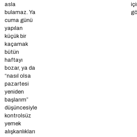
asla
iç
bulamaz. Ya
gö
cuma günü
yapılan
küçük bir
kaçamak
bütün
haftayı
bozar, ya da
“nasıl olsa
pazartesi
yeniden
başlarım”
düşüncesiyle
kontrolsüz
yemek
alışkanlıkları