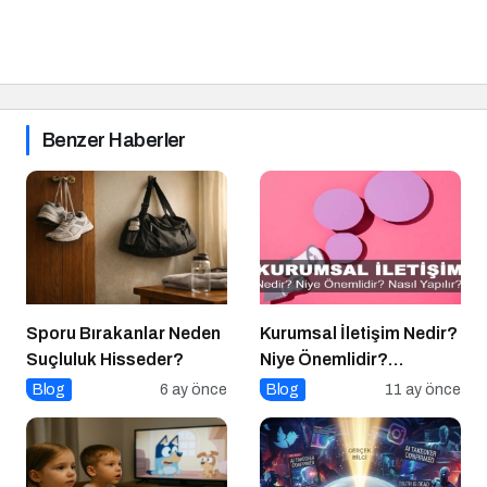
Benzer Haberler
Sporu Bırakanlar Neden
Kurumsal İletişim Nedir?
Suçluluk Hisseder?
Niye Önemlidir?
Kurumsal İletişim Nasıl
Blog
6 ay önce
Blog
11 ay önce
Yapılır?