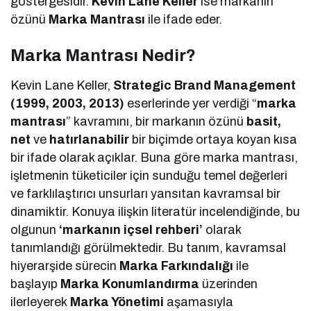
göstergesidir.
Kevin Lane Keller
ise markanın
özünü
Marka Mantrası
ile ifade eder.
Marka Mantrası Nedir?
Kevin Lane Keller,
Strategic Brand Management
(1999, 2003, 2013)
eserlerinde yer verdiği “
marka
mantrası
” kavramını, bir markanın özünü
basit,
net
ve
hatırlanabilir
bir biçimde ortaya koyan kısa
bir ifade olarak açıklar. Buna göre marka mantrası,
işletmenin tüketiciler için sunduğu temel değerleri
ve farklılaştırıcı unsurları yansıtan kavramsal bir
dinamiktir. Konuya ilişkin literatür incelendiğinde, bu
olgunun
‘markanın içsel rehberi’
olarak
tanımlandığı görülmektedir. Bu tanım, kavramsal
hiyerarşide sürecin
Marka Farkındalığı
ile
başlayıp
Marka Konumlandırma
üzerinden
ilerleyerek
Marka Yönetimi
aşamasıyla