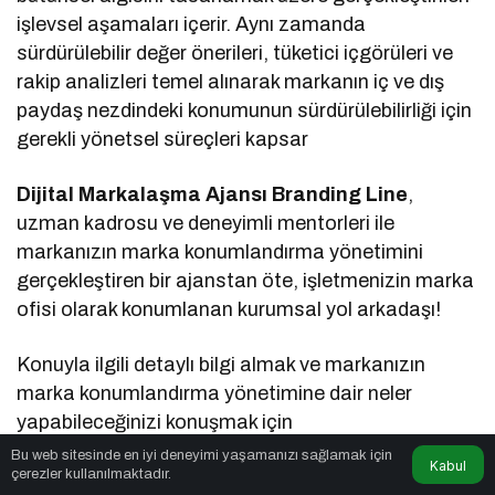
işlevsel aşamaları içerir. Aynı zamanda
sürdürülebilir değer önerileri, tüketici içgörüleri ve
rakip analizleri temel alınarak markanın iç ve dış
paydaş nezdindeki konumunun sürdürülebilirliği için
gerekli yönetsel süreçleri kapsar
Dijital Markalaşma Ajansı Branding Line
,
uzman kadrosu ve deneyimli mentorleri ile
markanızın marka konumlandırma yönetimini
gerçekleştiren bir ajanstan öte, işletmenizin marka
ofisi olarak konumlanan kurumsal yol arkadaşı!
Konuyla ilgili detaylı bilgi almak ve markanızın
marka konumlandırma yönetimine dair neler
yapabileceğinizi konuşmak için
www.brandingline.co
adresini ziyaret
Bu web sitesinde en iyi deneyimi yaşamanızı sağlamak için
Kabul
çerezler kullanılmaktadır.
edebilirsiniz.