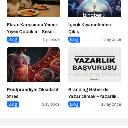
Ekran Karşısında Yemek
İçerik Kıyametinden
Yiyen Çocuklar: Sessiz
Çıkış
Tehlike
Blog
1 yıl önce
Blog
6 ay önce
Postprandiyal Oksidatif
Branding Haber’de
Stres
Yazar Olmak – Yazarlık
Başvurusu Başladı!
Blog
3 ay önce
Blog
10 ay önce