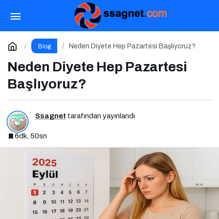
Marka Konumlandırma Nedir? Niye Önemlidir?
Nasıl Yapılır?
Paylaş
Yorum Yap
Neden Diyete Hep Pazartesi Başlıyoruz?
Blog
Neden Diyete Hep Pazartesi
Başlıyoruz?
Ssagnet
tarafından yayınlandı
6dk, 50sn