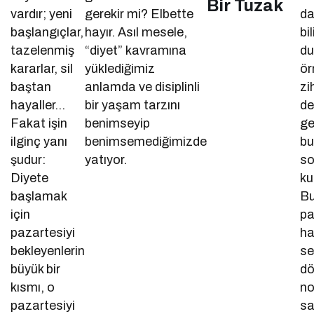
Bir Tuzak
vardır; yeni
gerekir mi? Elbette
da
başlangıçlar,
hayır. Asıl mesele,
bi
tazelenmiş
“diyet” kavramına
du
kararlar, sil
yüklediğimiz
ör
baştan
anlamda ve disiplinli
zi
hayaller…
bir yaşam tarzını
de
Fakat işin
benimseyip
ge
ilginç yanı
benimsemediğimizde
b
şudur:
yatıyor.
so
Diyete
ku
başlamak
Bu
için
pa
pazartesiyi
ha
bekleyenlerin
se
büyük bir
d
kısmı, o
no
pazartesiyi
sa