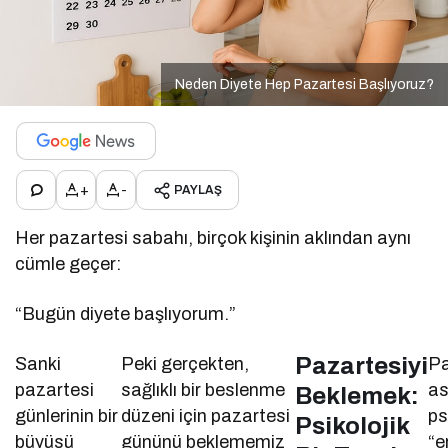
Neden Diyete Hep Pazartesi Başlıyoruz?
+
-
PAYLAŞ
Her pazartesi sabahı, birçok kişinin aklından aynı
cümle geçer:
“Bugün diyete başlıyorum.”
Pazartesiyi
Sanki
Peki gerçekten,
Pa
pazartesi
sağlıklı bir beslenme
as
Beklemek:
günlerinin bir
düzeni için pazartesi
ps
Psikolojik
büyüsü
gününü beklememiz
“e