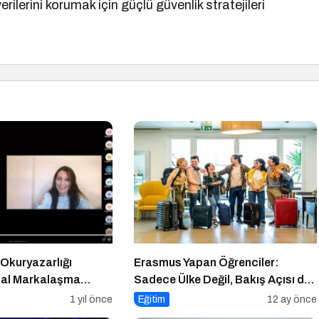
rilerini korumak için güçlü güvenlik stratejileri
 Okuryazarlığı
Erasmus Yapan Öğrenciler:
ital Markalaşma
Sadece Ülke Değil, Bakış Açısı da
Değişiyor
1 yıl önce
Eğitim
12 ay önce