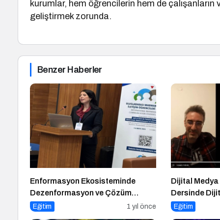
kurumlar, hem öğrencilerin hem de çalışanların ve
geliştirmek zorunda.
Benzer Haberler
Enformasyon Ekosisteminde
Dijital Medya
Dezenformasyon ve Çözüm
Dersinde Dij
Arayışları
Konuşuldu
Eğitim
1 yıl önce
Eğitim