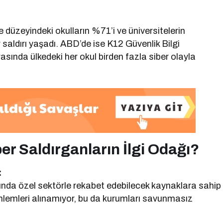
e düzeyindeki okulların %71’i ve üniversitelerin
r saldırı yaşadı. ABD’de ise K12 Güvenlik Bilgi
rasında ülkedeki her okul birden fazla siber olayla
r Saldırganların İlgi Odağı?
:
sunda özel sektörle rekabet edebilecek kaynaklara sahip
k önlemleri alınamıyor, bu da kurumları savunmasız