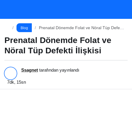
Prenatal Dönemde Folat ve Nöral Tüp Defekti
İlişkisi
Paylaş
Yorum Yap
Prenatal Dönemde Folat ve Nöral Tüp Defekti
Blog
İlişkisi
Prenatal Dönemde Folat ve
Nöral Tüp Defekti İlişkisi
Ssagnet
tarafından yayınlandı
7dk, 15sn