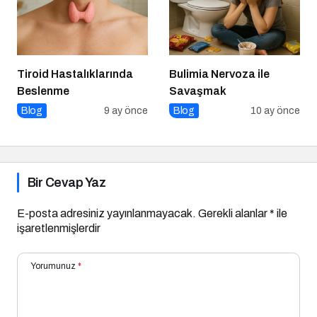
Tiroid Hastalıklarında
Bulimia Nervoza ile
Beslenme
Savaşmak
Blog
9 ay önce
Blog
10 ay önce
Bir Cevap Yaz
E-posta adresiniz yayınlanmayacak.
Gerekli alanlar
*
ile
işaretlenmişlerdir
Yorumunuz
*