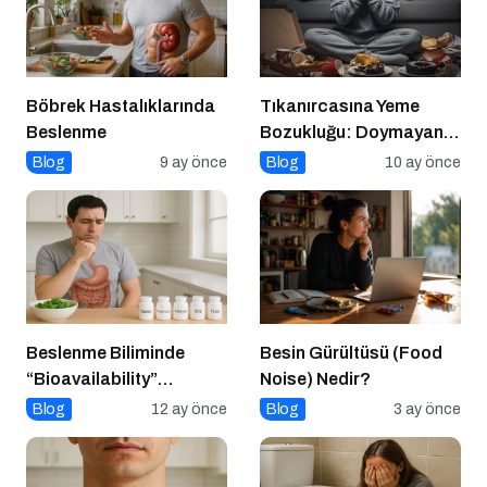
Böbrek Hastalıklarında
Tıkanırcasına Yeme
Beslenme
Bozukluğu: Doymayan
Duygular
Blog
9 ay önce
Blog
10 ay önce
Beslenme Biliminde
Besin Gürültüsü (Food
“Bioavailability”
Noise) Nedir?
Kavramı: Hangi Besin Ne
Blog
12 ay önce
Blog
3 ay önce
Kadar Emilir?