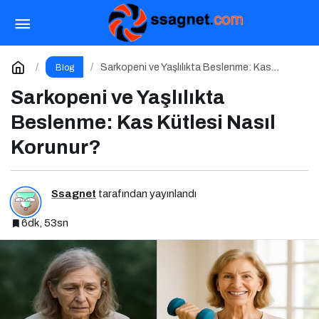
Postbiyotikler: Probiyotiklerin Yeni
Jenerasyonu mu?
Paylaş
Yorum Yap
Sarkopeni ve Yaşlılıkta Beslenme: Kas
Blog
Kütlesi Nasıl Korunur?
Sarkopeni ve Yaşlılıkta
Beslenme: Kas Kütlesi Nasıl
Korunur?
Ssagnet
tarafından yayınlandı
6dk, 53sn