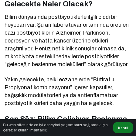
Gelecekte Neler Olacak?
Bilim dünyasında postbiyotiklerle ilgili ciddi bir
heyecan var. Şu an laboratuvar ortamında üretilen
bazı postbiyotiklerin Alzheimer, Parkinson,
depresyon ve hatta kanser üzerine etkileri
araştırılıyor. Henüz net klinik sonuçlar olmasa da,
mikrobiyota destekli tedavilerde postbiyotikler
“geleceğin beslenme molekülleri” olarak görülüyor.
Yakın gelecekte, belki eczanelerde “Bütirat +
Propiyonat kombinasyonu” içeren kapsüller,
bağışıklık modülatörleri ya da antienflamatuar
postbiyotik kürleri daha yaygın hale gelecek.
Son Söz: Bilim Gelişiyor, Beslenme
Bu web sitesinde en iyi deneyimi yaşamanızı sağlamak için
de!
Kabul
çerezler kullanılmaktadır.