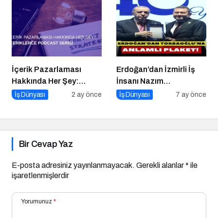
İçerik Pazarlaması
Erdoğan’dan İzmirli İş
Hakkında Her Şey:
İnsanı Nazım
İçeriklerce Podcast
Torbaoğlu’na Anlamlı
İş Dünyası
2 ay önce
İş Dünyası
7 ay önce
Serisi
Plaket
Bir Cevap Yaz
E-posta adresiniz yayınlanmayacak.
Gerekli alanlar
*
ile
işaretlenmişlerdir
Yorumunuz
*