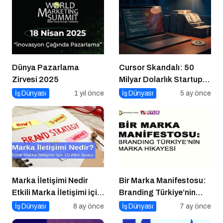
Dünya Pazarlama
Cursor Skandalı: 50
Zirvesi 2025
Milyar Dolarlık Startup
Açık Kaynağı Gizleyince
İş Dünyası
1 yıl önce
İş Dünyası
5 ay önce
Ne Oldu?
Marka İletişimi Nedir
Bir Marka Manifestosu:
Etkili Marka İletişimi için
Branding Türkiye’nin
10 Altın Öneri
Marka Hikayesi
İş Dünyası
8 ay önce
İş Dünyası
7 ay önce