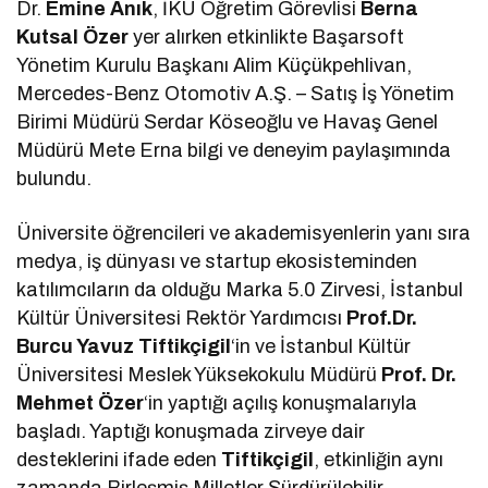
Dr.
Emine Anık
, İKÜ Öğretim Görevlisi
Berna
Kutsal Özer
yer alırken etkinlikte Başarsoft
Yönetim Kurulu Başkanı Alim Küçükpehlivan,
Mercedes-Benz Otomotiv A.Ş. – Satış İş Yönetim
Birimi Müdürü Serdar Köseoğlu ve Havaş Genel
Müdürü Mete Erna bilgi ve deneyim paylaşımında
bulundu.
Üniversite öğrencileri ve akademisyenlerin yanı sıra
medya, iş dünyası ve startup ekosisteminden
katılımcıların da olduğu Marka 5.0 Zirvesi, İstanbul
Kültür Üniversitesi Rektör Yardımcısı
Prof.Dr.
Burcu Yavuz Tiftikçigil
‘in ve İstanbul Kültür
Üniversitesi Meslek Yüksekokulu Müdürü
Prof. Dr.
Mehmet Özer
‘in yaptığı açılış konuşmalarıyla
başladı. Yaptığı konuşmada zirveye dair
desteklerini ifade eden
Tiftikçigil
, etkinliğin aynı
zamanda Birleşmiş Milletler Sürdürülebilir