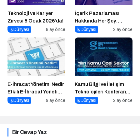
Teknoloji ve Kariyer
İçerik Pazarlaması
Zirvesi 5 Ocak 2026’da!
Hakkında Her Şey:
İçeriklerce Podcast
İş Dünyası
8 ay önce
İş Dünyası
2 ay önce
Serisi
E-İhracat Yönetimi Nedir
Kamu Bilgi ve İletişim
Etkili E-İhracat Yönetimi
Teknolojileri Konferansı
için 10 Altın İpucu
2026 İçin Geri Sayım!
İş Dünyası
9 ay önce
İş Dünyası
2 ay önce
Bir Cevap Yaz