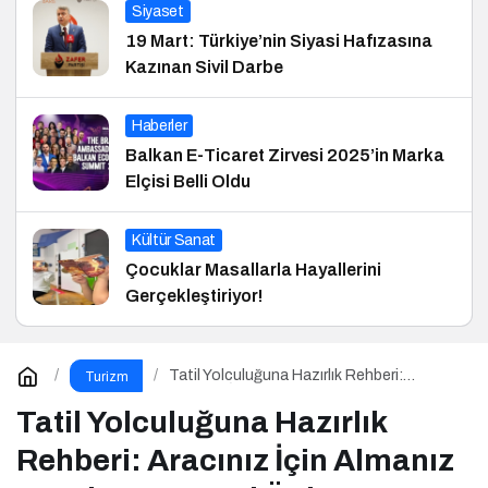
Siyaset
19 Mart: Türkiye’nin Siyasi Hafızasına
Kazınan Sivil Darbe
Haberler
Balkan E-Ticaret Zirvesi 2025’in Marka
Elçisi Belli Oldu
Kültür Sanat
Çocuklar Masallarla Hayallerini
Gerçekleştiriyor!
Tatil Yolculuğuna Hazırlık Rehberi:
Turizm
Aracınız İçin Almanız Gereken 7 Temel
Önlem!
Tatil Yolculuğuna Hazırlık
Rehberi: Aracınız İçin Almanız