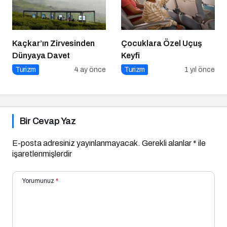
Kaçkar’ın Zirvesinden
Çocuklara Özel Uçuş
Dünyaya Davet
Keyfi
Turizm
4 ay önce
Turizm
1 yıl önce
Bir Cevap Yaz
E-posta adresiniz yayınlanmayacak.
Gerekli alanlar
*
ile
işaretlenmişlerdir
Yorumunuz
*