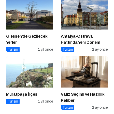
Giessen’de Gezilecek
Antalya-Ostrava
Yerler
Hattında Yeni Dönem
Turizm
1 yıl önce
Turizm
2 ay önce
Muratpaşa İlçesi
Valiz Seçimi ve Hazırlık
Rehberi
Turizm
1 yıl önce
Turizm
2 ay önce