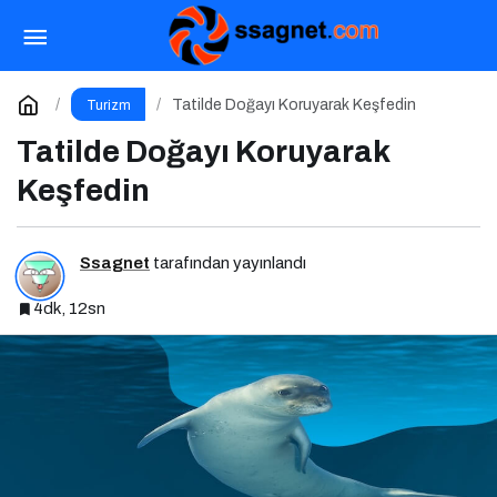
Tatil Yolculuğuna Hazırlık Rehberi: Aracınız İçin
Almanız Gereken 7 Temel Önlem!
Paylaş
Yorum Yap
Tatilde Doğayı Koruyarak Keşfedin
Turizm
Tatilde Doğayı Koruyarak
Keşfedin
Ssagnet
tarafından yayınlandı
4dk, 12sn