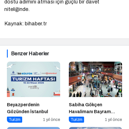
dostu adımını atması için güçlü bir davet
niteliğinde.
Kaynak: bihaber.tr
Benzer Haberler
Beyazperdenin
Sabiha Gökçen
Gözünden İstanbul
Havalimanı Bayram
Yoğunluğuna Hazır!
Turizm
1 yıl önce
Turizm
1 yıl önce