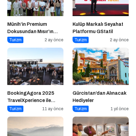
Münih’in Premium
Kulüp Markalı Seyahat
Dokusundan Mısır’ın
Platformu GStatil
Tarihi Derinliğine
Turizm
2 ay önce
Turizm
2 ay önce
BookingAgora 2025
Gürcistan’dan Alınacak
TravelXperience ile
Hediyeler
seyahat sektörü Six
Turizm
11 ay önce
Turizm
1 yıl önce
Senses Kocataş
Mansions’da bir araya
geldi