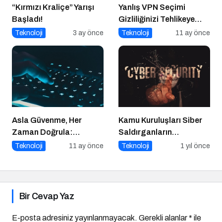
“Kırmızı Kraliçe” Yarışı
Yanlış VPN Seçimi
Başladı!
Gizliliğinizi Tehlikeye
Atabilir
Teknoloji
3 ay önce
Teknoloji
11 ay önce
Asla Güvenme, Her
Kamu Kuruluşları Siber
Zaman Doğrula:
Saldırganların
Şirketler İçin Parola
Hedefinde
Teknoloji
11 ay önce
Teknoloji
1 yıl önce
Güvenliği Alarmı
Bir Cevap Yaz
E-posta adresiniz yayınlanmayacak.
Gerekli alanlar
*
ile