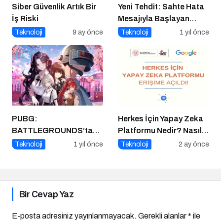
Siber Güvenlik Artık Bir
Yeni Tehdit: Sahte Hata
İş Riski
Mesajıyla Başlayan
Siber Saldırılar
Teknoloji
9 ay önce
Teknoloji
1 yıl önce
Yükselişte
PUBG:
Herkes İçin Yapay Zeka
BATTLEGROUNDS’tan
Platformu Nedir? Nasıl
1 Nisan Şakası
Kullanılır?
Teknoloji
1 yıl önce
Teknoloji
2 ay önce
Bir Cevap Yaz
E-posta adresiniz yayınlanmayacak.
Gerekli alanlar
*
ile