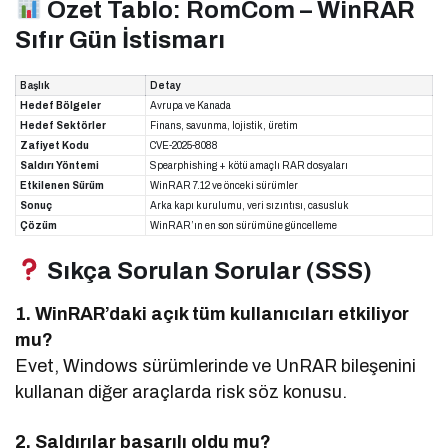
Özet Tablo: RomCom – WinRAR
Sıfır Gün İstismarı
Başlık
Detay
Hedef Bölgeler
Avrupa ve Kanada
Hedef Sektörler
Finans, savunma, lojistik, üretim
Zafiyet Kodu
CVE-2025-8088
Saldırı Yöntemi
Spearphishing + kötü amaçlı RAR dosyaları
Etkilenen Sürüm
WinRAR 7.12 ve önceki sürümler
Sonuç
Arka kapı kurulumu, veri sızıntısı, casusluk
Çözüm
WinRAR’ın en son sürümüne güncelleme
Sıkça Sorulan Sorular (SSS)
1. WinRAR’daki açık tüm kullanıcıları etkiliyor
mu?
Evet, Windows sürümlerinde ve UnRAR bileşenini
kullanan diğer araçlarda risk söz konusu.
2. Saldırılar başarılı oldu mu?