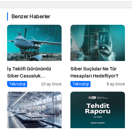
Benzer Haberler
İş Teklifi Görünümlü
Siber Suçlular Ne Tür
Siber Casusluk
Hesapları Hedefliyor?
Operasyonu
Teknoloji
10 ay önce
Teknoloji
8 ay önce