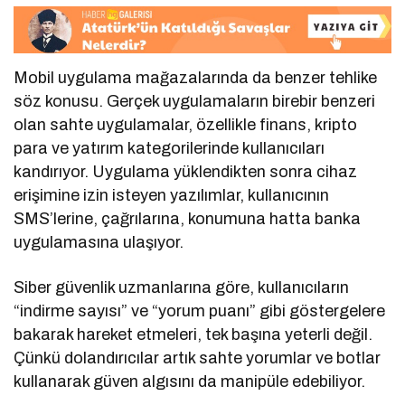
Mobil uygulama mağazalarında da benzer tehlike
söz konusu. Gerçek uygulamaların birebir benzeri
olan sahte uygulamalar, özellikle finans, kripto
para ve yatırım kategorilerinde kullanıcıları
kandırıyor. Uygulama yüklendikten sonra cihaz
erişimine izin isteyen yazılımlar, kullanıcının
SMS’lerine, çağrılarına, konumuna hatta banka
uygulamasına ulaşıyor.
Siber güvenlik uzmanlarına göre, kullanıcıların
“indirme sayısı” ve “yorum puanı” gibi göstergelere
bakarak hareket etmeleri, tek başına yeterli değil.
Çünkü dolandırıcılar artık sahte yorumlar ve botlar
kullanarak güven algısını da manipüle edebiliyor.