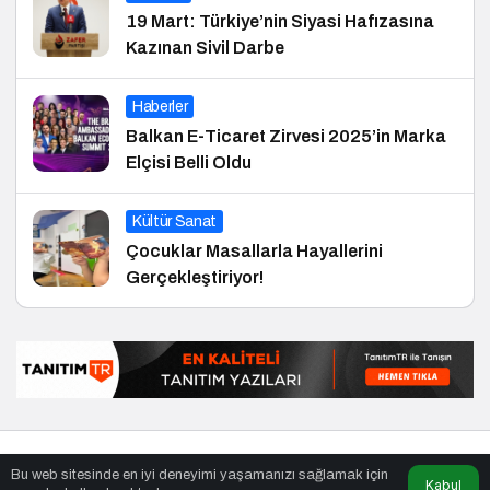
19 Mart: Türkiye’nin Siyasi Hafızasına
Kazınan Sivil Darbe
Haberler
Balkan E-Ticaret Zirvesi 2025’in Marka
Elçisi Belli Oldu
Kültür Sanat
Çocuklar Masallarla Hayallerini
Gerçekleştiriyor!
© Telif Hakkı 29.01.2002, Tüm Hakları Saklıdır.
haber
,
en iyiler
Bu web sitesinde en iyi deneyimi yaşamanızı sağlamak için
listesi
,
bihaber
,
sağlıklı
Kabul