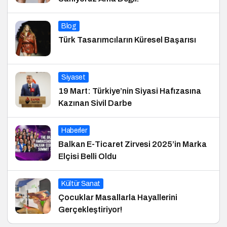
Blog
Türk Tasarımcıların Küresel Başarısı
Siyaset
19 Mart: Türkiye’nin Siyasi Hafızasına
Kazınan Sivil Darbe
Haberler
Balkan E-Ticaret Zirvesi 2025’in Marka
Elçisi Belli Oldu
Kültür Sanat
Çocuklar Masallarla Hayallerini
Gerçekleştiriyor!