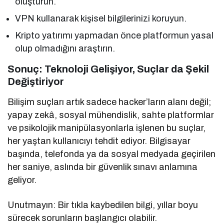
oluşturun.
VPN kullanarak kişisel bilgilerinizi koruyun.
Kripto yatırımı yapmadan önce platformun yasal
olup olmadığını araştırın.
Sonuç: Teknoloji Gelişiyor, Suçlar da Şekil
Değiştiriyor
Bilişim suçları artık sadece hacker’ların alanı değil;
yapay zekâ, sosyal mühendislik, sahte platformlar
ve psikolojik manipülasyonlarla işlenen bu suçlar,
her yaştan kullanıcıyı tehdit ediyor. Bilgisayar
başında, telefonda ya da sosyal medyada geçirilen
her saniye, aslında bir güvenlik sınavı anlamına
geliyor.
Unutmayın: Bir tıkla kaybedilen bilgi, yıllar boyu
sürecek sorunların başlangıcı olabilir.