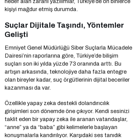
hedef alan zararlı yazılımlar, Türkiye’de on binlerce
kişiyi mağdur etmiş durumda.
Suçlar Dijitale Taşındı, Yöntemler
Gelişti
Emniyet Genel Müdürlüğü Siber Suçlarla Mücadele
Dairesi’nin raporlarına göre, Türkiye’de bilişim
suçları son iki yılda yüzde 73 oranında arttı. Bu
artışın arkasında, teknolojiye daha fazla entegre
olan bireyler kadar, suç örgütlerinin dijital beceriler
kazanması da var.
Özellikle yapay zeka destekli dolandırıcılık
girişimleri son dönemde öne çıkıyor. Kendi sesinizi
taklit eden bir yapay zeka ile aranan vatandaşlar,
“anne” ya da “baba” gibi kelimelerle başlayan
konuşmalarla kandırılıyor. Karşıdaki ses tanıdık