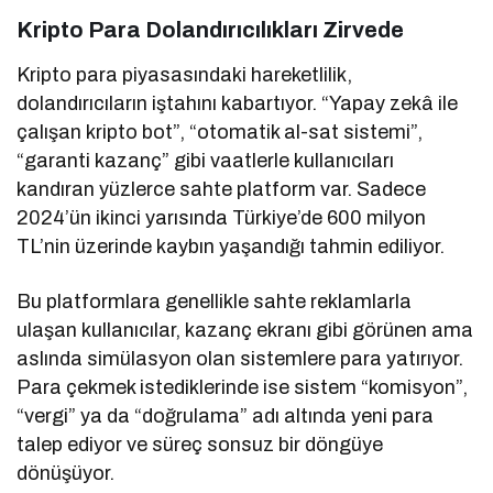
Kripto Para Dolandırıcılıkları Zirvede
Kripto para piyasasındaki hareketlilik,
dolandırıcıların iştahını kabartıyor. “Yapay zekâ ile
çalışan kripto bot”, “otomatik al-sat sistemi”,
“garanti kazanç” gibi vaatlerle kullanıcıları
kandıran yüzlerce sahte platform var. Sadece
2024’ün ikinci yarısında Türkiye’de 600 milyon
TL’nin üzerinde kaybın yaşandığı tahmin ediliyor.
Bu platformlara genellikle sahte reklamlarla
ulaşan kullanıcılar, kazanç ekranı gibi görünen ama
aslında simülasyon olan sistemlere para yatırıyor.
Para çekmek istediklerinde ise sistem “komisyon”,
“vergi” ya da “doğrulama” adı altında yeni para
talep ediyor ve süreç sonsuz bir döngüye
dönüşüyor.