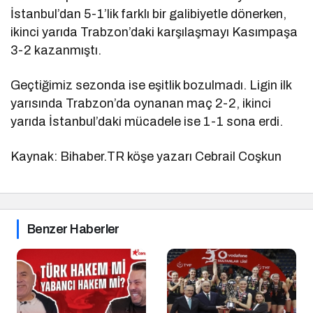
İstanbul’dan 5-1’lik farklı bir galibiyetle dönerken,
ikinci yarıda Trabzon’daki karşılaşmayı Kasımpaşa
3-2 kazanmıştı.
Geçtiğimiz sezonda ise eşitlik bozulmadı. Ligin ilk
yarısında Trabzon’da oynanan maç 2-2, ikinci
yarıda İstanbul’daki mücadele ise 1-1 sona erdi.
Kaynak: Bihaber.TR köşe yazarı Cebrail Coşkun
Benzer Haberler