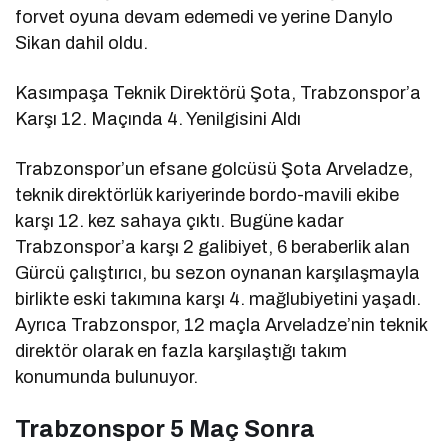
forvet oyuna devam edemedi ve yerine
Danylo
Sikan dahil oldu.
Kasımpaşa Teknik Direktörü
Şota
, Trabzonspor’a
Karşı 12. Maçında 4. Yenilgisini Aldı
Trabzonspor’un efsane golcüsü
Şota
Arveladze
,
teknik direktörlük kariyerinde bordo-mavili ekibe
karşı 12. kez sahaya çıktı. Bugüne kadar
Trabzonspor’a karşı 2 galibiyet, 6 beraberlik alan
Gürcü çalıştırıcı, bu sezon oynanan karşılaşmayla
birlikte eski takımına karşı 4. mağlubiyetini yaşadı.
Ayrıca Trabzonspor, 12 maçla
Arveladze’nin
teknik
direktör olarak en fazla karşılaştığı takım
konumunda bulunuyor.
Trabzonspor 5 Maç Sonra