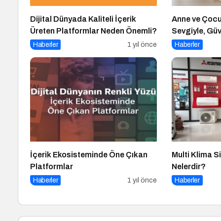
Dijital Dünyada Kaliteli İçerik
Anne ve Çocuk
Üreten Platformlar Neden Önemli?
Sevgiyle, Gü
Haberler
1 yıl önce
Haberler
İçerik Ekosisteminde Öne Çıkan
Multi Klima S
Platformlar
Nelerdir?
Haberler
1 yıl önce
Haberler