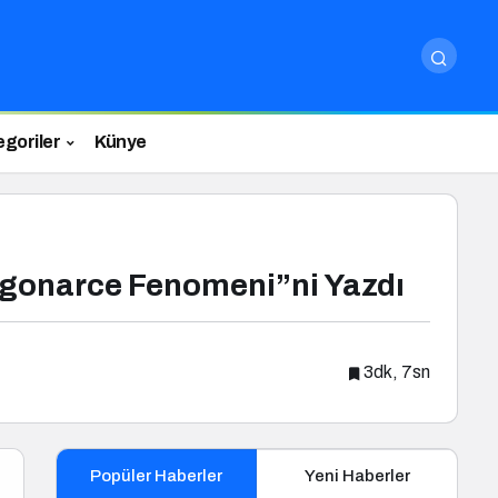
egoriler
Künye
Ingonarce Fenomeni”ni Yazdı
3dk, 7sn
Popüler Haberler
Yeni Haberler