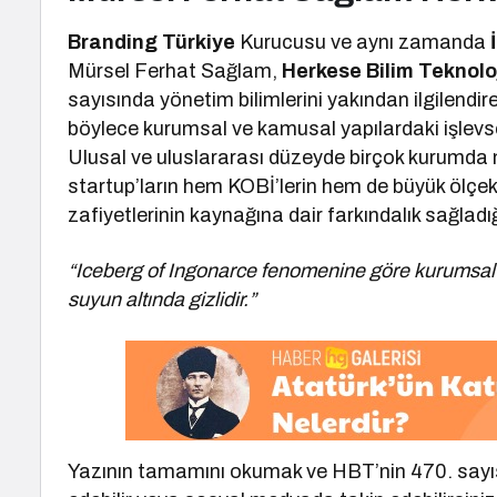
Branding Türkiye
Kurucusu ve aynı zamanda
İ
Mürsel Ferhat Sağlam,
Herkese Bilim Teknolo
sayısında yönetim bilimlerini yakından ilgilend
böylece kurumsal ve kamusal yapılardaki işlevs
Ulusal ve uluslararası düzeyde birçok kurumda
startup’ların hem KOBİ’lerin hem de büyük ölçek
zafiyetlerinin kaynağına dair farkındalık sağladığ
“Iceberg of Ingonarce fenomenine göre kurumsal yap
suyun altında gizlidir.”
Yazının tamamını okumak ve HBT’nin 470. sayısın