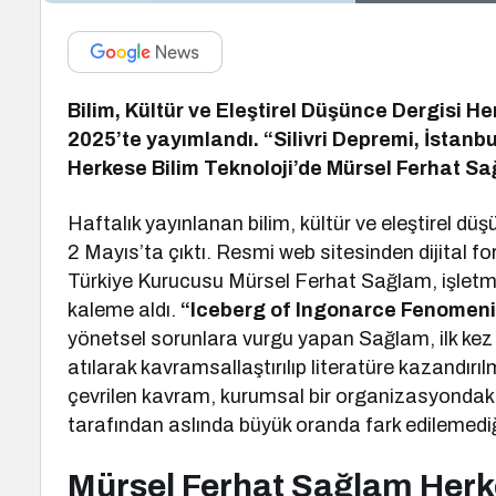
Bilim, Kültür ve Eleştirel Düşünce Dergisi He
2025’te yayımlandı. “Silivri Depremi, İstanbu
Herkese Bilim Teknoloji’de Mürsel Ferhat S
Haftalık yayınlanan bilim, kültür ve eleştirel dü
2 Mayıs’ta çıktı. Resmi web sitesinden dijital f
Türkiye Kurucusu Mürsel Ferhat Sağlam, işletme 
kaleme aldı.
“Iceberg of Ingonarce Fenomeni
yönetsel sorunlara vurgu yapan Sağlam, ilk ke
atılarak kavramsallaştırılıp literatüre kazandırı
çevrilen kavram, kurumsal bir organizasyondaki 
tarafından aslında büyük oranda fark edilemediğ
Mürsel Ferhat Sağlam Herke