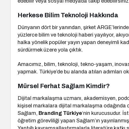
edebilir veya sosyal medyada takip edebilirsiniz
Herkese Bilim Teknoloji Hakkında
Dünyanın dört bir yanından, şirket ARGE’lerinde
yüzlerce bilim ve teknoloji haberi yayılıyor, akıyor
halka yönelik popüler yayın yapan deneyimli kad
sürdürmek üzere yola çıktık.
Amacımız, bilim, teknoloji, tekno-yaşam, inova
yapmak. Türkiye’de bu alanda atılan adımları o
Mürsel Ferhat Sağlam Kimdir?
Dijital markalaşma uzmanı, akademisyen, podca
kişisel markalara dijital markalaşma odağında
Sağlam,
Branding Türkiye
‘nin kurucusudur. İs
öğretim görevliliği yapan Sağlam’ın yayınlanmış 
Yaptığı kavramsallaştırmalarla literatüre katkı