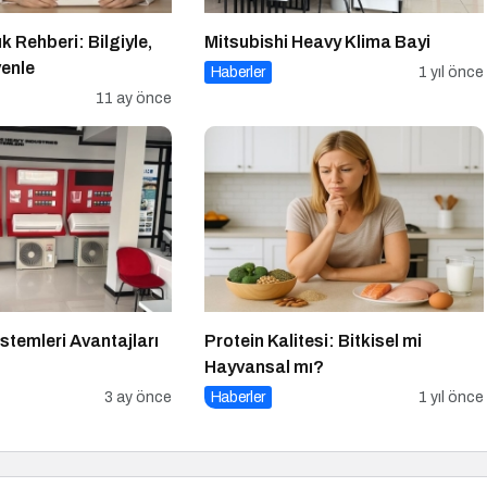
 Rehberi: Bilgiyle,
Mitsubishi Heavy Klima Bayi
venle
Haberler
1 yıl önce
11 ay önce
istemleri Avantajları
Protein Kalitesi: Bitkisel mi
Hayvansal mı?
3 ay önce
Haberler
1 yıl önce