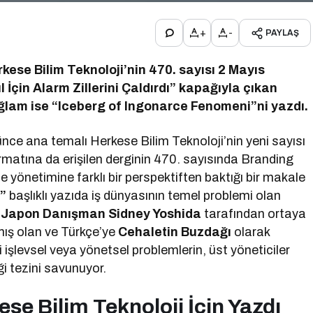
+
-
PAYLAŞ
rkese Bilim Teknoloji’nin 470. sayısı 2 Mayıs
l İçin Alarm Zillerini Çaldırdı” kapağıyla çıkan
ağlam ise “Iceberg of Ingonarce Fenomeni”ni yazdı.
şünce ana temalı Herkese Bilim Teknoloji’nin yeni sayısı
ormatına da erişilen derginin 470. sayısında Branding
yönetimine farklı bir perspektiften baktığı bir makale
”
başlıklı yazıda iş dünyasının temel problemi olan
z
Japon Danışman Sidney Yoshida
tarafından ortaya
lmış olan ve Türkçe’ye
Cehaletin Buzdağı
olarak
işlevsel veya yönetsel problemlerin, üst yöneticiler
i tezini savunuyor.
se Bilim Teknoloji İçin Yazdı