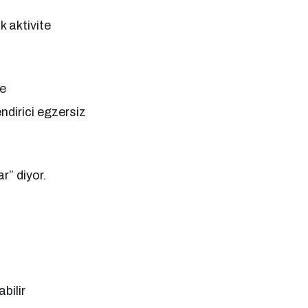
 aktivite
te
ndirici egzersiz
r” diyor.
bilir