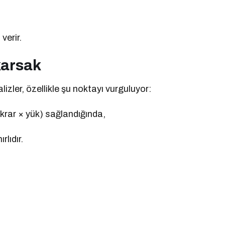
verir.
karsak
izler, özellikle şu noktayı vurguluyor:
krar × yük) sağlandığında,
rlıdır.