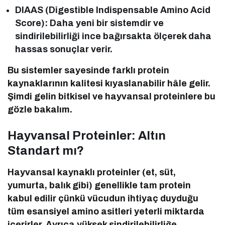
DIAAS (Digestible Indispensable Amino Acid
Score): Daha yeni bir sistemdir ve
sindirilebilirliği ince bağırsakta ölçerek daha
hassas sonuçlar verir.
Bu sistemler sayesinde farklı protein
kaynaklarının kalitesi kıyaslanabilir hâle gelir.
Şimdi gelin bitkisel ve hayvansal proteinlere bu
gözle bakalım.
Hayvansal Proteinler: Altın
Standart mı?
Hayvansal kaynaklı proteinler (et, süt,
yumurta, balık gibi) genellikle tam protein
kabul edilir çünkü vücudun ihtiyaç duyduğu
tüm esansiyel amino asitleri yeterli miktarda
içerirler. Ayrıca yüksek sindirilebilirliğe