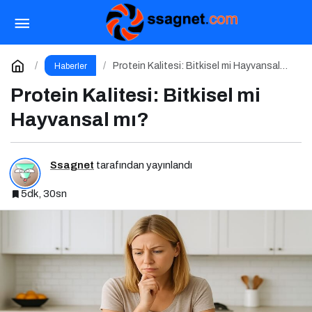
Mitsubishi Heavy Klima Bayi
Paylaş
Yorum Yap
Protein Kalitesi: Bitkisel mi Hayvansal
Haberler
mı?
Protein Kalitesi: Bitkisel mi
Hayvansal mı?
Ssagnet
tarafından yayınlandı
5dk, 30sn