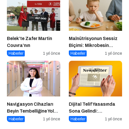
Belek’te Zafer Martin
Malnütrisyonun Sessiz
Couvra’nın
Biçimi: Mikrobesin
Eksikliklerinin
Haberler
1 yıl önce
Haberler
1 yıl önce
Nörogelişim Üzerindeki
Etkisi
Navigasyon Cihazları
Dijital Telif Yasasında
Beyin Tembelliğine Yol
Sona Gelindi:
Açıyor mu?
Yayıncılara Haziran
Haberler
1 yıl önce
Haberler
1 yıl önce
Müjdesi