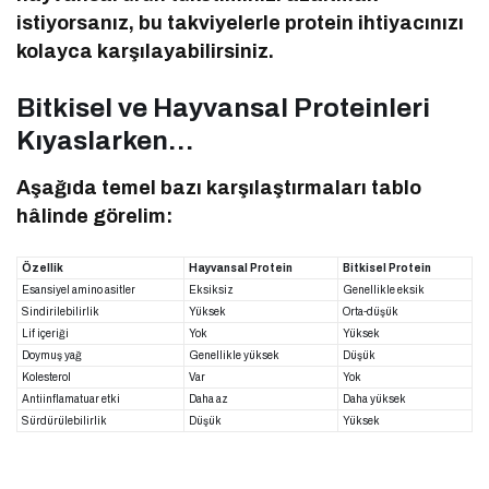
istiyorsanız, bu takviyelerle protein ihtiyacınızı
kolayca karşılayabilirsiniz.
Bitkisel ve Hayvansal Proteinleri
Kıyaslarken…
Aşağıda temel bazı karşılaştırmaları tablo
hâlinde görelim:
Özellik
Hayvansal Protein
Bitkisel Protein
Esansiyel amino asitler
Eksiksiz
Genellikle eksik
Sindirilebilirlik
Yüksek
Orta-düşük
Lif içeriği
Yok
Yüksek
Doymuş yağ
Genellikle yüksek
Düşük
Kolesterol
Var
Yok
Antiinflamatuar etki
Daha az
Daha yüksek
Sürdürülebilirlik
Düşük
Yüksek