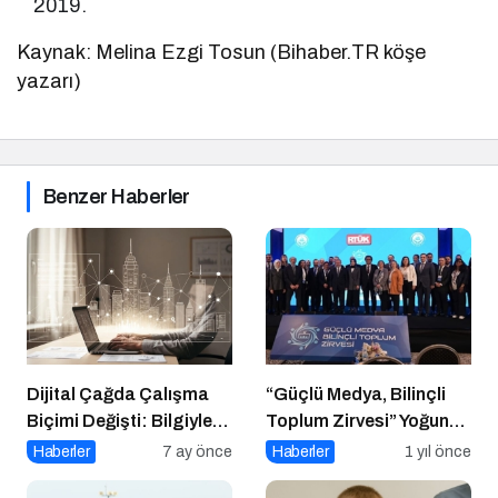
2019.
Kaynak: Melina Ezgi Tosun (Bihaber.TR köşe
yazarı)
Benzer Haberler
Dijital Çağda Çalışma
“Güçlü Medya, Bilinçli
Biçimi Değişti: Bilgiyle
Toplum Zirvesi” Yoğun
Para Kazananların Yeni
Katılımla Gerçekleşti
Haberler
7 ay önce
Haberler
1 yıl önce
Düzeni