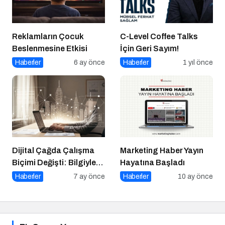
Reklamların Çocuk
C-Level Coffee Talks
Beslenmesine Etkisi
İçin Geri Sayım!
Haberler
6 ay önce
Haberler
1 yıl önce
Dijital Çağda Çalışma
Marketing Haber Yayın
Biçimi Değişti: Bilgiyle
Hayatına Başladı
Para Kazananların Yeni
Haberler
7 ay önce
Haberler
10 ay önce
Düzeni