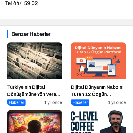
Tel 444 59 02
Benzer Haberler
Türkiye’nin Dijital
Dijital Dünyanın Nabzını
Dönüşümüne Yön Veren
Tutan 12 Özgün
15 Platform
Platform
Haberler
1 yıl önce
Haberler
1 yıl önce