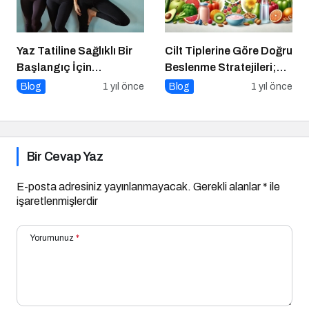
Yaz Tatiline Sağlıklı Bir
Cilt Tiplerine Göre Doğru
Başlangıç İçin
Beslenme Stratejileri;
Beslenme
Genç ve Parlak Cilt İçin
Blog
1 yıl önce
Blog
1 yıl önce
Doğru Besinler
Bir Cevap Yaz
E-posta adresiniz yayınlanmayacak.
Gerekli alanlar
*
ile
işaretlenmişlerdir
Yorumunuz
*