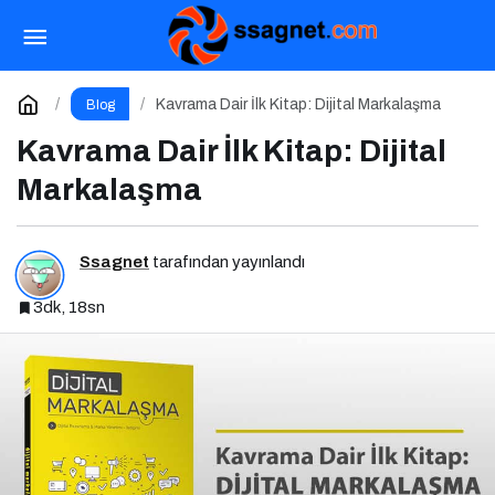
Beyin Sisi Nedir? Belirtileri, Nedenleri ve
Korunma Yolları
Paylaş
Yorum Yap
Kavrama Dair İlk Kitap: Dijital Markalaşma
Blog
Kavrama Dair İlk Kitap: Dijital
Markalaşma
Ssagnet
tarafından yayınlandı
3dk, 18sn