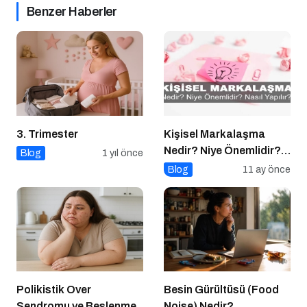
Benzer Haberler
3. Trimester
Kişisel Markalaşma
Nedir? Niye Önemlidir?
Blog
1 yıl önce
Kişisel Markalaşma
Blog
11 ay önce
Nasıl Uygulanır?
Polikistik Over
Besin Gürültüsü (Food
Sendromu ve Beslenme
Noise) Nedir?