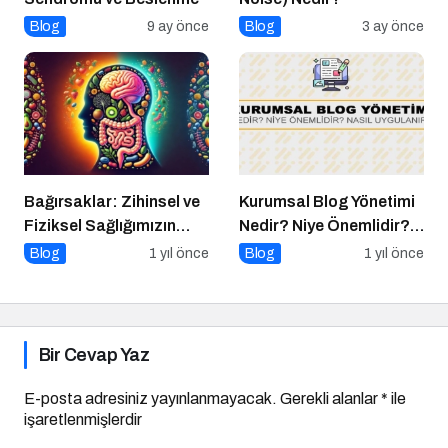
Blog
9 ay önce
Blog
3 ay önce
Bağırsaklar: Zihinsel ve
Kurumsal Blog Yönetimi
Fiziksel Sağlığımızın
Nedir? Niye Önemlidir?
Gizli Yöneticisi!
Kurumsal Blog Yönetimi
Blog
1 yıl önce
Blog
1 yıl önce
Nasıl Yapılır?
Bir Cevap Yaz
E-posta adresiniz yayınlanmayacak.
Gerekli alanlar
*
ile
işaretlenmişlerdir