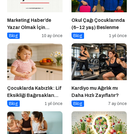
Marketing Haber’de
Okul Çağı Çocuklarında
Yazar Olmak İçin
(6–12 yaş) Beslenme
Yazarlık Başvurusu
Blog
10 ay önce
Blog
1 yıl önce
Başladı!
Çocuklarda Kabızlık: Lif
Kardiyo mu Ağırlık mı
Eksikliği Bağırsakları
Daha Hızlı Zayıflatır?
Nasıl Yavaşlatır?
Blog
1 yıl önce
Blog
7 ay önce