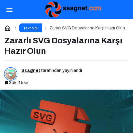
Asla Güvenme, Her Zaman Doğrula: Şirketler
İçin Parola Güvenliği Alarmı
Paylaş
Yorum Yap
Zararlı SVG Dosyalarına Karşı Hazır Olun
Teknoloji
Zararlı SVG Dosyalarına Karşı
Hazır Olun
Ssagnet
tarafından yayınlandı
3dk, 15sn