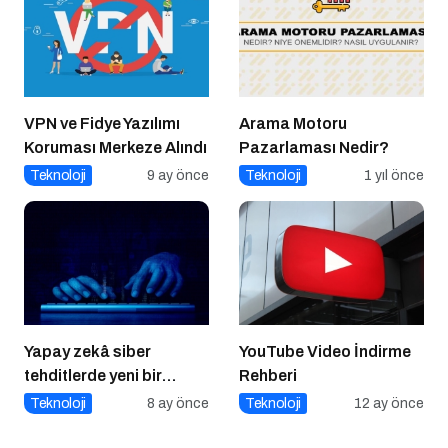
VPN ve Fidye Yazılımı
Arama Motoru
Koruması Merkeze Alındı
Pazarlaması Nedir?
Teknoloji
9 ay önce
Teknoloji
1 yıl önce
Yapay zekâ siber
YouTube Video İndirme
tehditlerde yeni bir
Rehberi
dönemi başlatıyor
Teknoloji
8 ay önce
Teknoloji
12 ay önce