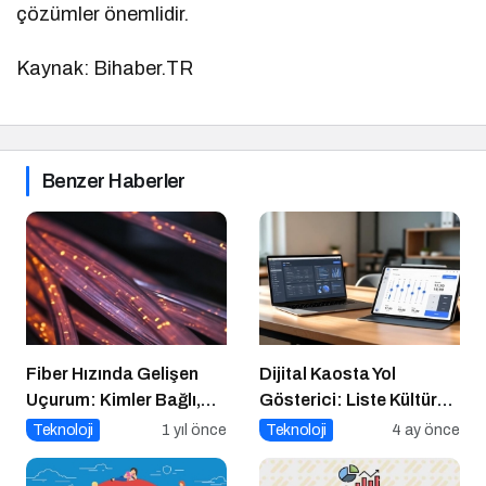
çözümler önemlidir.
Kaynak: Bihaber.TR
Benzer Haberler
Fiber Hızında Gelişen
Dijital Kaosta Yol
Uçurum: Kimler Bağlı,
Gösterici: Liste Kültürü
Kimler Dışarıda
ve İnteraktif Çözümlerin
Teknoloji
1 yıl önce
Teknoloji
4 ay önce
Geleceği