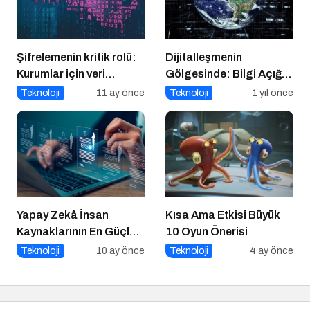
Şifrelemenin kritik rolü:
Dijitalleşmenin
Kurumlar için veri
Gölgesinde: Bilgi Açığı
güvenliğinin temel
Büyüyor mu?
Teknoloji
11 ay önce
Teknoloji
1 yıl önce
katmanı
Yapay Zekâ İnsan
Kısa Ama Etkisi Büyük
Kaynaklarının En Güçlü
10 Oyun Önerisi
Stratejik Ortağına
Teknoloji
10 ay önce
Teknoloji
4 ay önce
Dönüşüyor