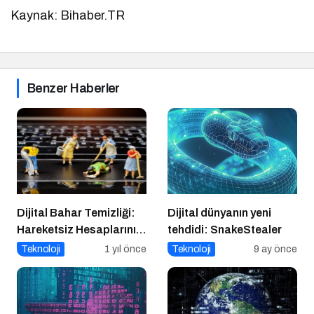
Kaynak: Bihaber.TR
Benzer Haberler
Dijital Bahar Temizliği:
Dijital dünyanın yeni
Hareketsiz Hesaplarınızı
tehdidi: SnakeStealer
Temizlemenin Zamanı
Teknoloji
1 yıl önce
Teknoloji
9 ay önce
Geldi!